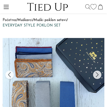
Početna
/
Muškarci
/
Muški poklon setovi
/
EVERYDAY STYLE POKLON SET