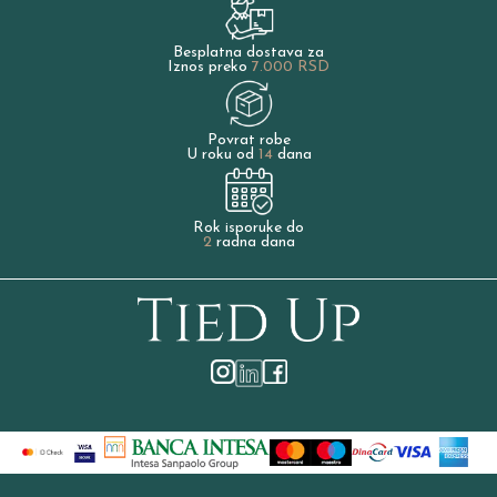
Besplatna dostava za
Iznos preko
7.000 RSD
Povrat robe
U roku od
14
dana
Rok isporuke do
2
radna dana