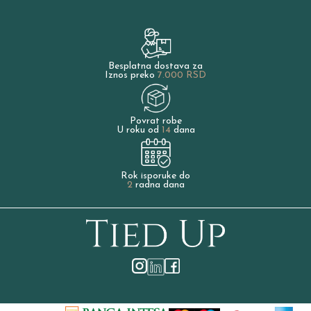
Besplatna dostava za
Iznos preko
7.000 RSD
Povrat robe
U roku od
14
dana
Rok isporuke do
2
radna dana