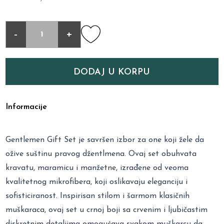
-
+
DODAJ U KORPU
Informacije
Gentlemen Gift Set je savršen izbor za one koji žele da
ožive suštinu pravog džentlmena. Ovaj set obuhvata
kravatu, maramicu i manžetne, izrađene od veoma
kvalitetnog mikrofibera, koji oslikavaju eleganciju i
sofisticiranost. Inspirisan stilom i šarmom klasičnih
muškaraca, ovaj set u crnoj boji sa crvenim i ljubičastim
diskretnim detaljima omogućava svakom muškarcu da