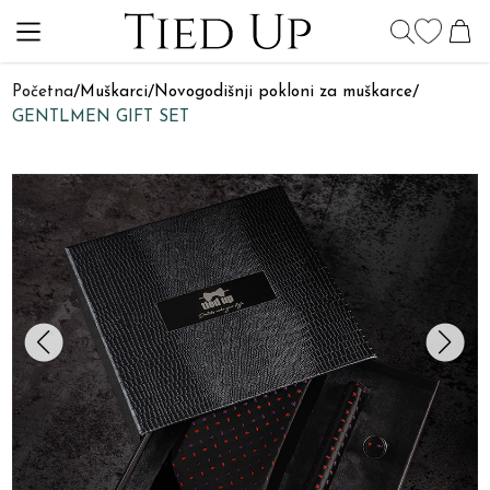
Početna
/
Muškarci
/
Novogodišnji pokloni za muškarce
/
GENTLMEN GIFT SET