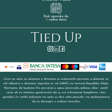
Rok isporuke do
2
radna dana
Cene na sajtu su iskazane u dinarima sa uračunatim porezom, a plaćanje se
vrši isključivo u dinarima. Isporuka se vrši SAMO na teritoriji Republike Srbije.
Nastojimo da budemo što precizniji u opisu proizvoda, prikazu slika i samih
cena, ali ne možemo garantovati da su sve informacije kompletne i bez
grešaka. Svi artikli prikazani na sajtu su deo naše ponude i ne podrazumeva
da su dostupni u svakom trenutku.