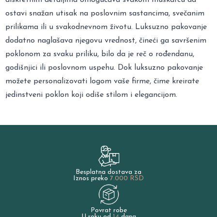
ostavi snažan utisak na poslovnim sastancima, svečanim
prilikama ili u svakodnevnom životu. Luksuzno pakovanje
dodatno naglašava njegovu vrednost, čineći ga savršenim
poklonom za svaku priliku, bilo da je reč o rođendanu,
godišnjici ili poslovnom uspehu. Dok luksuzno pakovanje
možete personalizovati logom vaše firme, čime kreirate
jedinstveni poklon koji odiše stilom i elegancijom.
Besplatna dostava za
Iznos preko
7.000 RSD
Povrat robe
U roku od
14
dana