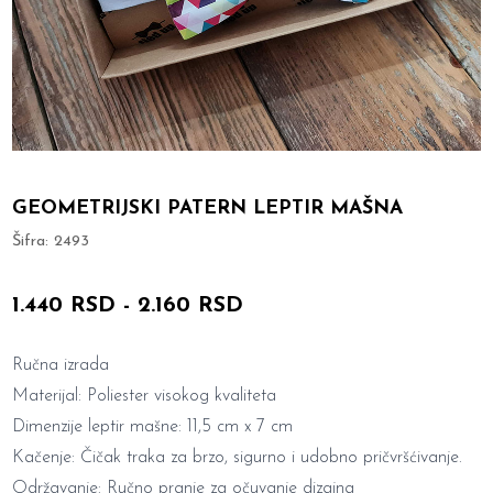
GEOMETRIJSKI PATERN LEPTIR MAŠNA
Šifra:
2493
1.440 RSD
-
2.160 RSD
Ručna izrada
Materijal: Poliester visokog kvaliteta
Dimenzije leptir mašne: 11,5 cm x 7 cm
Kačenje: Čičak traka za brzo, sigurno i udobno pričvršćivanje.
Održavanje: Ručno pranje za očuvanje dizajna