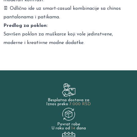
👖 Odlično ide uz smart-casual kombinacije sa chinos
pantalonama i patikama.
Predlog za poklon:
Savršen poklon za muškarce koji vole jedinstvene,
moderne i kreativne modne dodatke.
Besplatna dostava za
Iznos preko
7.000 RSD
Povrat robe
U roku od
14
dana