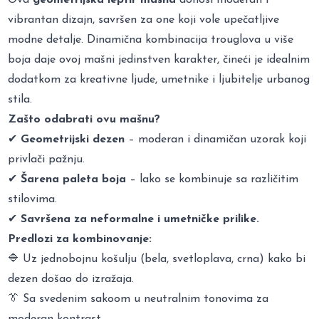
vibrantan dizajn, savršen za one koji vole upečatljive
modne detalje. Dinamična kombinacija trouglova u više
boja daje ovoj mašni jedinstven karakter, čineći je idealnim
dodatkom za kreativne ljude, umetnike i ljubitelje urbanog
stila.
Zašto odabrati ovu mašnu?
✔
Geometrijski dezen
– moderan i dinamičan uzorak koji
privlači pažnju.
✔
Šarena paleta boja
– lako se kombinuje sa različitim
stilovima.
✔
Savršena za neformalne i umetničke prilike.
Predlozi za kombinovanje:
🔷 Uz jednobojnu košulju (bela, svetloplava, crna) kako bi
dezen došao do izražaja.
👔 Sa svedenim sakoom u neutralnim tonovima za
moderan kontrast.