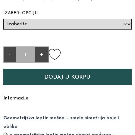
IZABERI OPCIJU :
-
+
DODAJ U KORPU
Informacije
Geometrijska leptir mašna – smela simetrija boja i
oblika
Ova
geometrijska leptir mašna
donosi moderan i