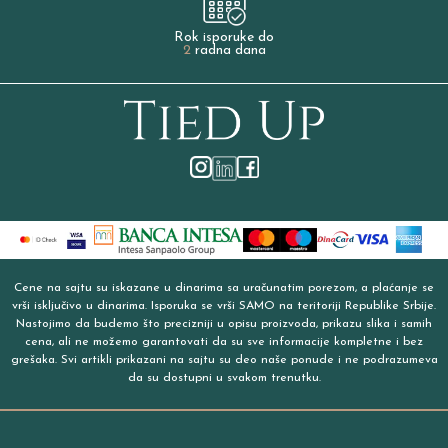
Rok isporuke do
2
radna dana
Cene na sajtu su iskazane u dinarima sa uračunatim porezom, a plaćanje se
vrši isključivo u dinarima. Isporuka se vrši SAMO na teritoriji Republike Srbije.
Nastojimo da budemo što precizniji u opisu proizvoda, prikazu slika i samih
cena, ali ne možemo garantovati da su sve informacije kompletne i bez
grešaka. Svi artikli prikazani na sajtu su deo naše ponude i ne podrazumeva
da su dostupni u svakom trenutku.