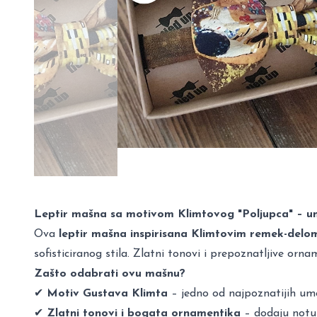
Leptir mašna sa motivom Klimtovog "Poljupca" – um
Ova
leptir mašna inspirisana Klimtovim remek-delo
sofisticiranog stila. Zlatni tonovi i prepoznatljive o
Zašto odabrati ovu mašnu?
✔
Motiv Gustava Klimta
– jedno od najpoznatijih ume
✔
Zlatni tonovi i bogata ornamentika
– dodaju notu l