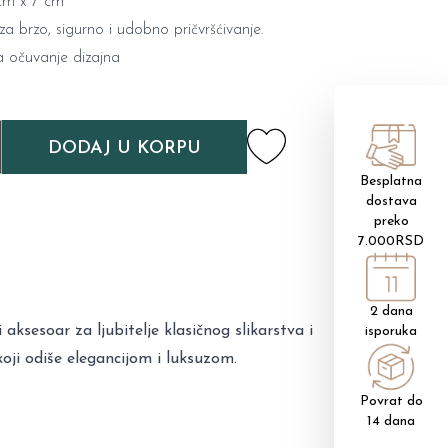
 cm x 7 cm
a brzo, sigurno i udobno pričvršćivanje.
 očuvanje dizajna
DODAJ U KORPU
Besplatna
dostava
preko
7.000RSD
2 dana
aksesoar za ljubitelje klasičnog slikarstva i
isporuka
oji odiše elegancijom i luksuzom.
Povrat do
14 dana