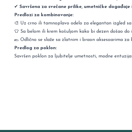
✔
Savršena za svečane prilike, umetničke događaje 
Predlozi za kombinovanje:
🎨 Uz crno ili tamnoplavo odelo za elegantan izgled s
👕 Sa belom ili krem košuljom kako bi dezen došao do i
🥿 Odlično se slaže sa zlatnim i braon aksesoarima za b
Predlog za poklon:
Savršen poklon za ljubitelje umetnosti, modne entuzija