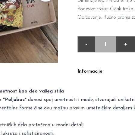
Dimenzije leptir mašne: 11,5
Podesiva traka: Čičak traka z
Održavanje: Ručno pranje za
-
+
Informacije
etnost kao deo vašeg stila
m "Poljubac"
donosi spoj umetnosti i mode, stvarajući unikatni 
rnamentalne forme čine ovu mašnu pravim umetničkim detaljem k
tničkih dela pretočeno u modni detalj.
uksuza i sofisticiranosti.