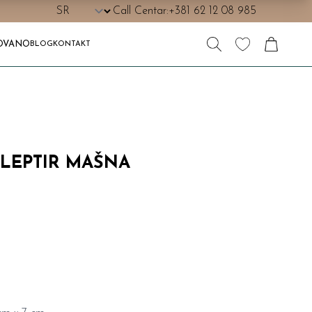
Call Centar:
+381 62 12 08 985
OVANO
BLOG
KONTAKT
 LEPTIR MAŠNA