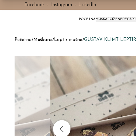
Facebook
-
Instagram
-
LinkedIn
POČETNA
MUŠKARCI
ŽENE
DECA
P
Početna
/
Muškarci
/
Leptir mašne
/
GUSTAV KLIMT LEPTI