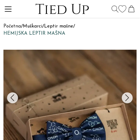
Početna
/
Muškarci
/
Leptir mašne
/
HEMIJSKA LEPTIR MAŠNA