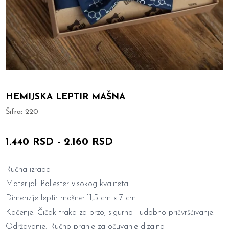
HEMIJSKA LEPTIR MAŠNA
Šifra:
220
1.440 RSD
-
2.160 RSD
Ručna izrada
Materijal: Poliester visokog kvaliteta
Dimenzije leptir mašne: 11,5 cm x 7 cm
Kačenje: Čičak traka za brzo, sigurno i udobno pričvršćivanje.
Održavanje: Ručno pranje za očuvanje dizajna