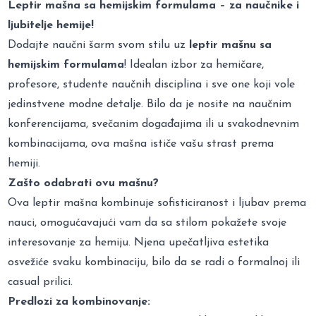
Leptir mašna sa hemijskim formulama – za naučnike i
ljubitelje hemije!
Dodajte naučni šarm svom stilu uz
leptir mašnu sa
hemijskim formulama
! Idealan izbor za hemičare,
profesore, studente naučnih disciplina i sve one koji vole
jedinstvene modne detalje. Bilo da je nosite na naučnim
konferencijama, svečanim događajima ili u svakodnevnim
kombinacijama, ova mašna ističe vašu strast prema
hemiji.
Zašto odabrati ovu mašnu?
Ova leptir mašna kombinuje sofisticiranost i ljubav prema
nauci, omogućavajući vam da sa stilom pokažete svoje
interesovanje za hemiju. Njena upečatljiva estetika
osvežiće svaku kombinaciju, bilo da se radi o formalnoj ili
casual prilici.
Predlozi za kombinovanje: