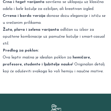
Crna i teget varijanta
savršeno se uklapaju uz klasična
odela i bele košulje za ozbiljan, ali kreativan izgled.
Crvena i bordo verzija
donose dozu elegancije i ističu se
u svečanim prilikama.
Žuta, plava i zelena varijanta
odličan su izbor za
opuštene kombinacije uz pamučne košulje i smart-casual
stil.
Predlog za poklon:
Ova leptir mašna je idealan poklon za
hemičare,
profesore, studente i ljubitelje nauke
! Originalan detalj
koji će oduševiti svakoga ko voli hemiju i naučne motive.