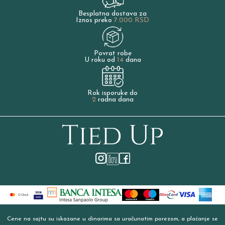
Besplatna dostava za
Iznos preko
7.000 RSD
Povrat robe
U roku od
14
dana
Rok isporuke do
2
radna dana
Cene na sajtu su iskazane u dinarima sa uračunatim porezom, a plaćanje se