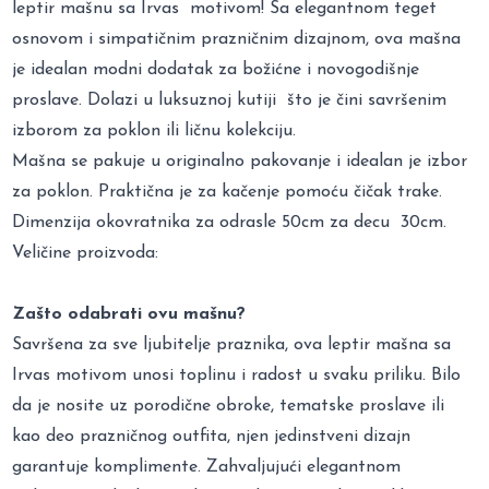
leptir mašnu sa Irvas motivom! Sa elegantnom teget
osnovom i simpatičnim prazničnim dizajnom, ova mašna
je idealan modni dodatak za božićne i novogodišnje
proslave. Dolazi u luksuznoj kutiji što je čini savršenim
izborom za poklon ili ličnu kolekciju.
Mašna se pakuje u originalno pakovanje i idealan je izbor
za poklon. Praktična je za kačenje pomoću čičak trake.
Dimenzija okovratnika za odrasle 50cm za decu 30cm.
Veličine proizvoda:
Zašto odabrati ovu mašnu?
Savršena za sve ljubitelje praznika, ova leptir mašna sa
Irvas motivom unosi toplinu i radost u svaku priliku. Bilo
da je nosite uz porodične obroke, tematske proslave ili
kao deo prazničnog outfita, njen jedinstveni dizajn
garantuje komplimente. Zahvaljujući elegantnom