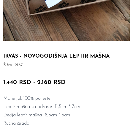
IRVAS - NOVOGODIŠNJA LEPTIR MAŠNA
Šifra:
2167
1.440 RSD
-
2.160 RSD
Materijal: 100% poliester
Leptir mašna za odrasle 11,5cm * 7cm
Dečija leptir mašna 8,5cm * 5cm
Ručna izrada