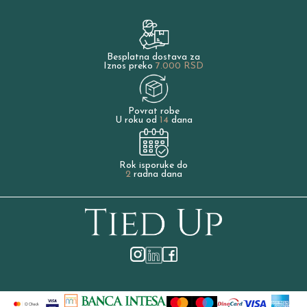
Besplatna dostava za
Iznos preko
7.000 RSD
Povrat robe
U roku od
14
dana
Rok isporuke do
2
radna dana