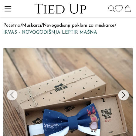
Početna
/
Muškarci
/
Novogodišnji pokloni za muškarce
/
IRVAS - NOVOGODIŠNJA LEPTIR MAŠNA