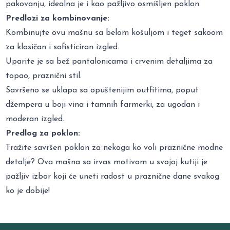
pakovanju, idealna je i kao pažljivo osmišljen poklon.
Predlozi za kombinovanje:
Kombinujte ovu mašnu sa belom košuljom i teget sakoom
za klasičan i sofisticiran izgled.
Uparite je sa bež pantalonicama i crvenim detaljima za
topao, praznični stil.
Savršeno se uklapa sa opuštenijim outfitima, poput
džempera u boji vina i tamnih farmerki, za ugodan i
moderan izgled.
Predlog za poklon:
Tražite savršen poklon za nekoga ko voli praznične modne
detalje? Ova mašna sa irvas motivom u svojoj kutiji je
pažljiv izbor koji će uneti radost u praznične dane svakog
ko je dobije!