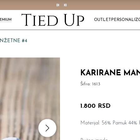
OUTLET
PERSONALIZ
REMIUM
NŽETNE #4
KARIRANE MA
Šifra:
1613
1.800 RSD
Materijal: 56% Pamuk 44% P