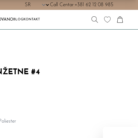
Call Centar:
+381 62 12 08 985
OVANO
BLOG
KONTAKT
NŽETNE #4
oliester