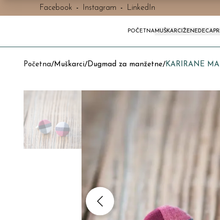
Facebook
-
Instagram
-
LinkedIn
POČETNA
MUŠKARCI
ŽENE
DECA
P
Početna
/
Muškarci
/
Dugmad za manžetne
/
KARIRANE MA