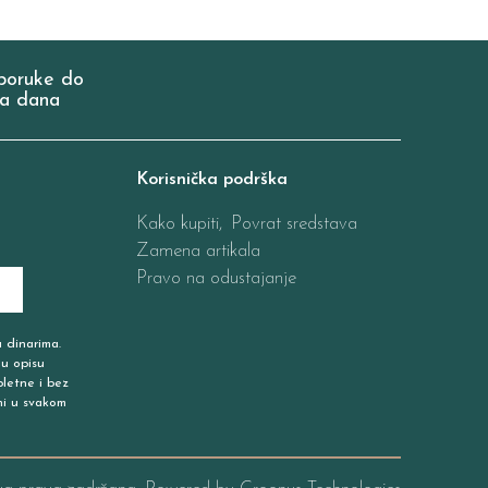
poruke do
a dana
Korisnička podrška
Kako kupiti,
Povrat sredstava
Zamena artikala
Pravo na odustajanje
u dinarima.
 u opisu
pletne i bez
ni u svakom