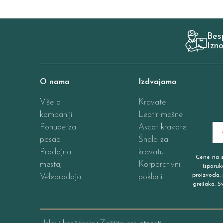
Bes
Izn
O nama
Izdvajamo
Više o
Kravate
kompaniji
Leptir mašne
Ponude za
Ascot kravate
posao
Šnala za
Prodajna
kravatu
Cene na sa
mesta,
Korporativni
Isporuk
proizvoda, 
Veleprodaja
pokloni
grešaka. S