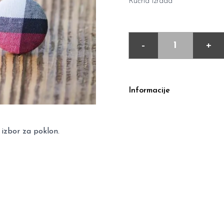
Ručna izrada
-
+
Informacije
 izbor za poklon.