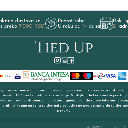
platna dostava za
Povrat robe
Rok is
os preko
7.000 RSD
U roku od
14
dana
2
radn
jtu su iskazane u dinarima sa uračunatim porezom, a plaćanje se vrši isključivo 
a se vrši SAMO na teritoriji Republike Srbije. Nastojimo da budemo što precizniji
prikazu slika i samih cena, ali ne možemo garantovati da su sve informacije kom
vi artikli prikazani na sajtu su deo naše ponude i ne podrazumeva da su dostup
trenutku.