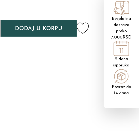
Besplatna
dostava
DODAJ U KORPU
preko
7.000RSD
2 dana
isporuka
Povrat do
14 dana