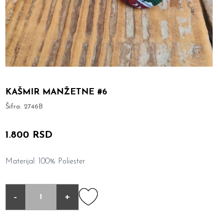
KAŠMIR MANŽETNE #6
Šifra:
2746B
1.800 RSD
Materijal: 100% Poliester
-
+