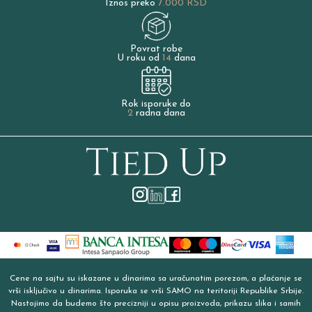
Iznos preko
7.000 RSD
Povrat robe
U roku od
14
dana
Rok isporuke do
2
radna dana
Cene na sajtu su iskazane u dinarima sa uračunatim porezom, a plaćanje se
vrši isključivo u dinarima. Isporuka se vrši SAMO na teritoriji Republike Srbije.
Nastojimo da budemo što precizniji u opisu proizvoda, prikazu slika i samih