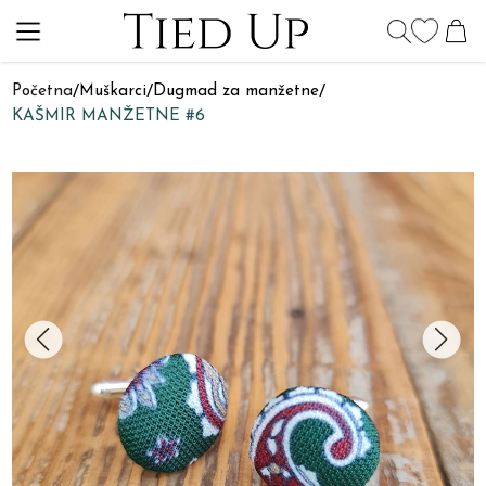
Početna
/
Muškarci
/
Dugmad za manžetne
/
KAŠMIR MANŽETNE #6