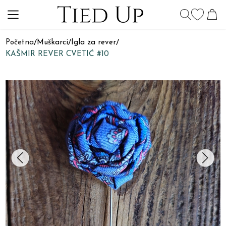
Početna
/
Muškarci
/
Igla za rever
/
KAŠMIR REVER CVETIĆ #10