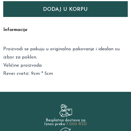
DODAJ U KORPU
Informacije
Proizvodi se pakuju u originalno pakovanje i idealan su
izbor za poklon.
Veličine proizvoda:
Rever cvetić: 9cm * 5cm
Besplatna dostava za
Iznos preko
7.000 RSD