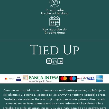
Povrat robe
U roku od
14
dana
Rok isporuke do
2
radna dana
Cene na sajtu su iskazane u dinarima sa uračunatim porezom, a plaćanje se
vrši isključivo u dinarima. Isporuka se vrši SAMO na teritoriji Republike Srbije.
Nastojimo da budemo što precizniji u opisu proizvoda, prikazu slika i samih
cena, ali ne možemo garantovati da su sve informacije kompletne i bez
grešaka. Svi artikli prikazani na sajtu su deo naše ponude i ne podrazumeva