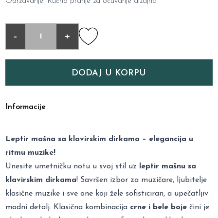
Održavanje: Ručno pranje za očuvanje dizajna
-
+
DODAJ U KORPU
Informacije
Leptir mašna sa klavirskim dirkama – elegancija u
ritmu muzike!
Unesite umetničku notu u svoj stil uz
leptir mašnu sa
klavirskim dirkama
! Savršen izbor za muzičare, ljubitelje
klasične muzike i sve one koji žele sofisticiran, a upečatljiv
modni detalj. Klasična kombinacija
crne i bele boje
čini je