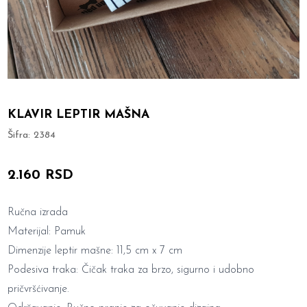
KLAVIR LEPTIR MAŠNA
Šifra:
2384
2.160 RSD
Ručna izrada
Materijal: Pamuk
Dimenzije leptir mašne: 11,5 cm x 7 cm
Podesiva traka: Čičak traka za brzo, sigurno i udobno
pričvršćivanje.