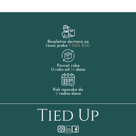
Besplatna dostava za
Iznos preko
7.000 RSD
Povrat robe
U roku od
14
dana
Rok isporuke do
2
radna dana