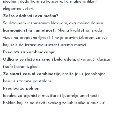
idealnim dodatkom za koncerte, formalne prilike ili
elegantne večeri.
Zašto odabrati ovu mašnu?
Sa dizajnom inspirisanim klavirom, ova mašna donosi
harmoniju stila i umetnosti
. Njena kvalitetna izrada i
vizuelna prepoznatljivost čine je pravim izborom za sve
koji žele da izraze svoju strast prema muzici.
Predlozi za kombinovanje:
Odlično se slaže uz crna i bela odela
, stvarajući klasičan
i sofisticiran izgled.
Za smart-casual kombinacije
, nosite je uz jednobojne
košulje i tamne pantalone.
Predlog za poklon:
Idealna za pijaniste, muzičare i ljubitelje umetnosti.
Poklon koji će oduševiti svakog zaljubljenika u muziku!