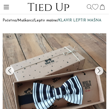
Početna
/
Muškarci
/
Leptir mašne
/
KLAVIR LEPTIR MAŠNA