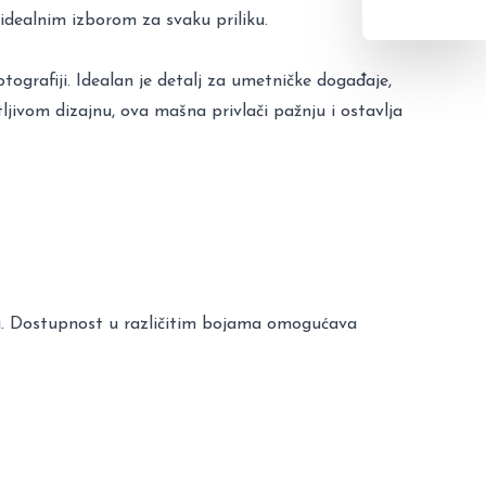
i idealnim izborom za svaku priliku.
ografiji. Idealan je detalj za umetničke događaje,
tljivom dizajnu, ova mašna privlači pažnju i ostavlja
ima. Dostupnost u različitim bojama omogućava