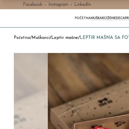
Facebook
-
Instagram
-
LinkedIn
POČETNA
MUŠKARCI
ŽENE
DECA
P
Početna
/
Muškarci
/
Leptir mašne
/
LEPTIR MAŠNA SA FO