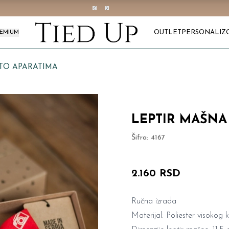
OUTLET
PERSONALIZ
REMIUM
TO APARATIMA
LEPTIR MAŠNA
Šifra:
4167
2.160 RSD
Ručna izrada
Materijal: Poliester visokog k