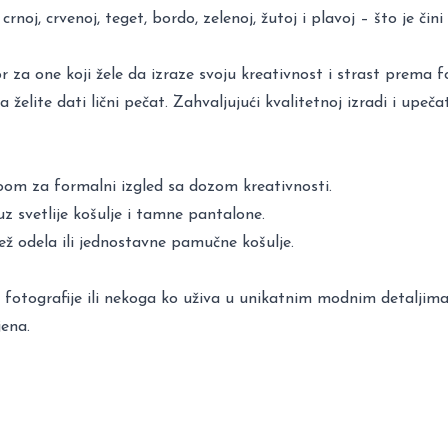
noj, crvenoj, teget, bordo, zelenoj, žutoj i plavoj – što je čin
a one koji žele da izraze svoju kreativnost i strast prema fot
želite dati lični pečat. Zahvaljujući kvalitetnoj izradi i upeča
oom za formalni izgled sa dozom kreativnosti.
z svetlije košulje i tamne pantalone.
ež odela ili jednostavne pamučne košulje.
ja fotografije ili nekoga ko uživa u unikatnim modnim detalj
jena.