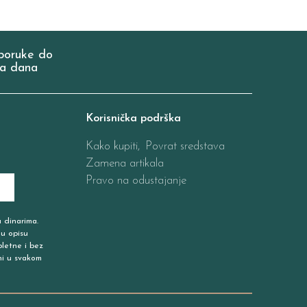
poruke do
a dana
Korisnička podrška
Kako kupiti,
Povrat sredstava
Zamena artikala
Pravo na odustajanje
u dinarima.
 u opisu
pletne i bez
ni u svakom