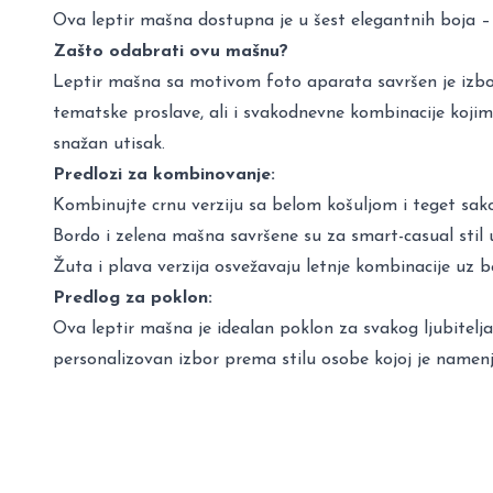
Ova leptir mašna dostupna je u šest elegantnih boja – cr
Zašto odabrati ovu mašnu?
Leptir mašna sa motivom foto aparata savršen je izbor z
tematske proslave, ali i svakodnevne kombinacije kojima 
snažan utisak.
Predlozi za kombinovanje:
Kombinujte crnu verziju sa belom košuljom i teget sak
Bordo i zelena mašna savršene su za smart-casual stil u
Žuta i plava verzija osvežavaju letnje kombinacije uz b
Predlog za poklon:
Ova leptir mašna je idealan poklon za svakog ljubitel
personalizovan izbor prema stilu osobe kojoj je namen