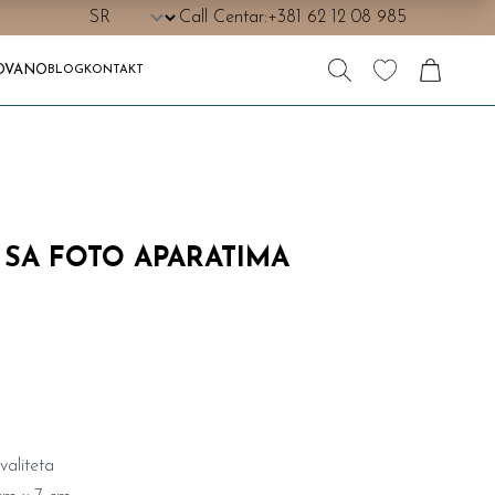
Call Centar:
+381 62 12 08 985
OVANO
BLOG
KONTAKT
 SA FOTO APARATIMA
valiteta