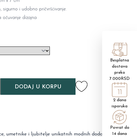
 cm x 7 cm
 sigurno i udobno pričvršćivanje.
 očuvanje dizajna
Besplatna
dostava
preko
7.000RSD
DODAJ U KORPU
2 dana
isporuka
Povrat do
14 dana
e, umetnike i ljubitelje unikatnih modnih dodataka.