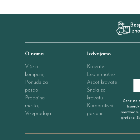
Bes
Izn
O nama
Izdvajamo
Više o
Kravate
kompaniji
Leptir mašne
Ponude za
Ascot kravate
posao
Šnala za
Prodajna
kravatu
Cene na sa
mesta,
Korporativni
Isporuk
proizvoda, 
Veleprodaja
pokloni
grešaka. S