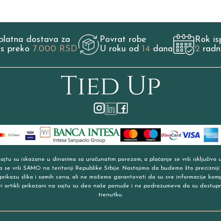
platna dostava za
Povrat robe
Rok is
os preko
7.000 RSD
U roku od
14
dana
2
radn
jtu su iskazane u dinarima sa uračunatim porezom, a plaćanje se vrši isključivo 
a se vrši SAMO na teritoriji Republike Srbije. Nastojimo da budemo što precizniji
prikazu slika i samih cena, ali ne možemo garantovati da su sve informacije kom
vi artikli prikazani na sajtu su deo naše ponude i ne podrazumeva da su dostup
trenutku.