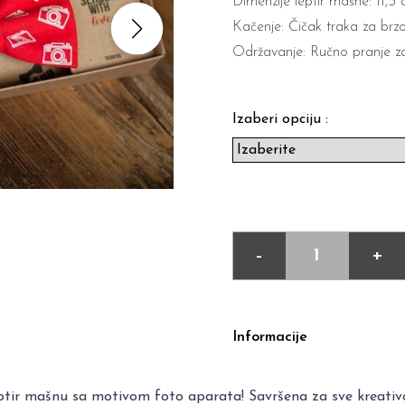
Dimenzije leptir mašne: 11,5
Kačenje: Čičak traka za brzo,
Održavanje: Ručno pranje za
Izaberi opciju :
-
+
Informacije
leptir mašnu sa motivom foto aparata! Savršena za sve kreativc