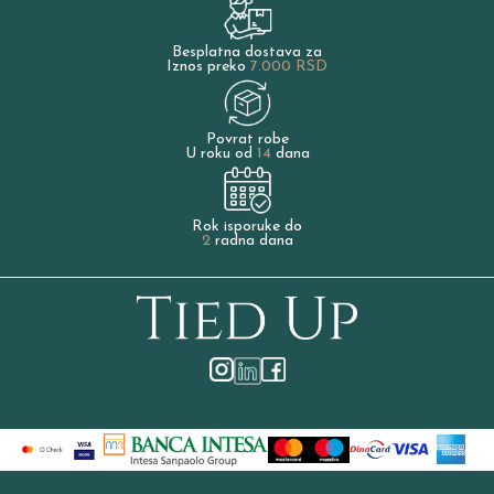
Besplatna dostava za
Iznos preko
7.000 RSD
Povrat robe
U roku od
14
dana
Rok isporuke do
2
radna dana