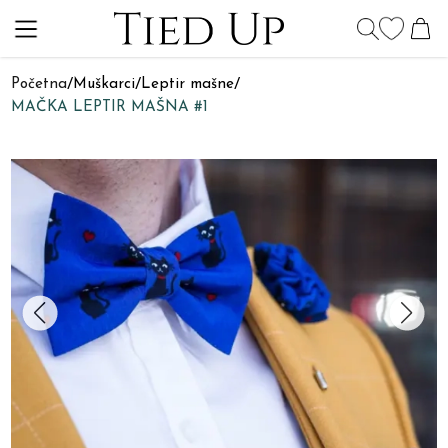
Početna
/
Muškarci
/
Leptir mašne
/
MAČKA LEPTIR MAŠNA #1