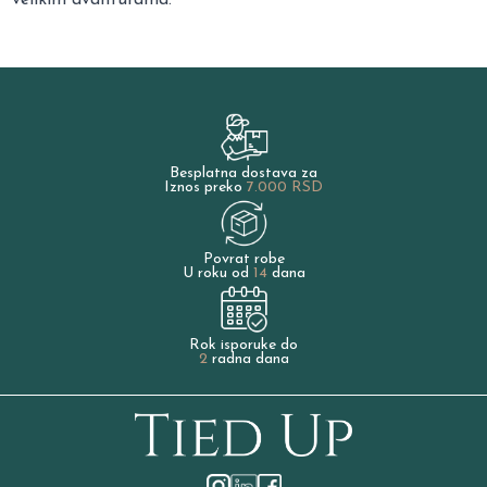
Besplatna dostava za
Iznos preko
7.000 RSD
Povrat robe
U roku od
14
dana
Rok isporuke do
2
radna dana