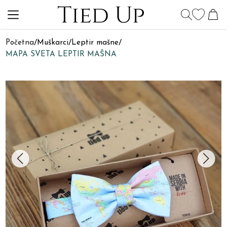
Početna
/
Muškarci
/
Leptir mašne
/
MAPA SVETA LEPTIR MAŠNA