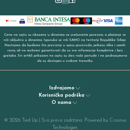
Cene na sajtu su iskazane u dinarima sa uračunatim porezom, a plaćanje se
vrši isključivo u dinarima. Isporuka se vrši SAMO na teritoriji Republike Srbije.
Nastojimo da budemo što precizniji u opisu proizvoda, prikazu slika i samih
cena, ali ne možemo garantovati da su sve informacije kompletne i bez
grešaka. Svi artikli prikazani na sajtu su deo naše ponude i ne podrazumeva
da su dostupni u svakom trenutku.
Izdvajamo
Korisnička podrška
O nama
©
2026
Tied Up | Sva prava zadržana. Powered by
Croonus
Technologies