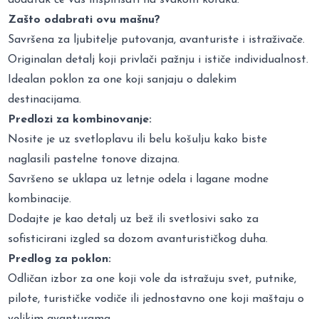
Zašto odabrati ovu mašnu?
Savršena za ljubitelje putovanja, avanturiste i istraživače.
Originalan detalj koji privlači pažnju i ističe individualnost.
Idealan poklon za one koji sanjaju o dalekim
destinacijama.
Predlozi za kombinovanje:
Nosite je uz svetloplavu ili belu košulju kako biste
naglasili pastelne tonove dizajna.
Savršeno se uklapa uz letnje odela i lagane modne
kombinacije.
Dodajte je kao detalj uz bež ili svetlosivi sako za
sofisticirani izgled sa dozom avanturističkog duha.
Predlog za poklon:
Odličan izbor za one koji vole da istražuju svet, putnike,
pilote, turističke vodiče ili jednostavno one koji maštaju o
velikim avanturama.