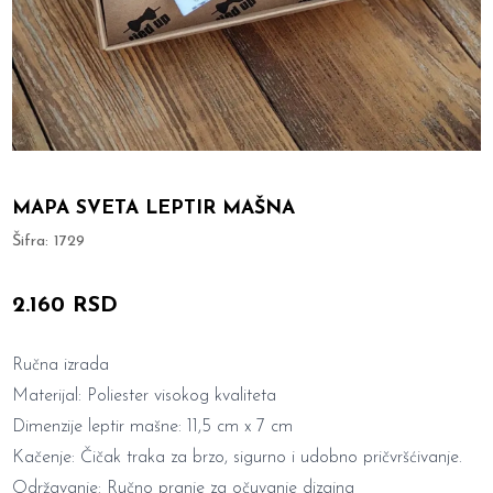
MAPA SVETA LEPTIR MAŠNA
Šifra:
1729
2.160 RSD
Ručna izrada
Materijal: Poliester visokog kvaliteta
Dimenzije leptir mašne: 11,5 cm x 7 cm
Kačenje: Čičak traka za brzo, sigurno i udobno pričvršćivanje.
Održavanje: Ručno pranje za očuvanje dizajna