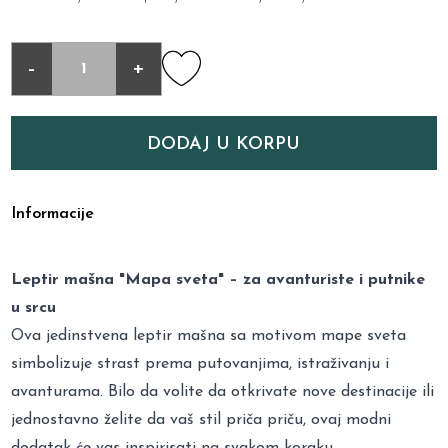
-
+
DODAJ U KORPU
Informacije
Leptir mašna "Mapa sveta" – za avanturiste i putnike
u srcu
Ova jedinstvena leptir mašna sa motivom mape sveta
simbolizuje strast prema putovanjima, istraživanju i
avanturama. Bilo da volite da otkrivate nove destinacije ili
jednostavno želite da vaš stil priča priču, ovaj modni
dodatak će vas inspirisati na svakom koraku.