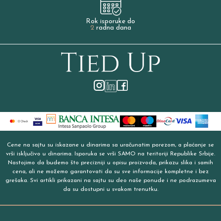
Rok isporuke do
2
radna dana
Cene na sajtu su iskazane u dinarima sa uračunatim porezom, a plaćanje se
vrši isključivo u dinarima. Isporuka se vrši SAMO na teritoriji Republike Srbije.
Nastojimo da budemo što precizniji u opisu proizvoda, prikazu slika i samih
cena, ali ne možemo garantovati da su sve informacije kompletne i bez
grešaka. Svi artikli prikazani na sajtu su deo naše ponude i ne podrazumeva
da su dostupni u svakom trenutku.