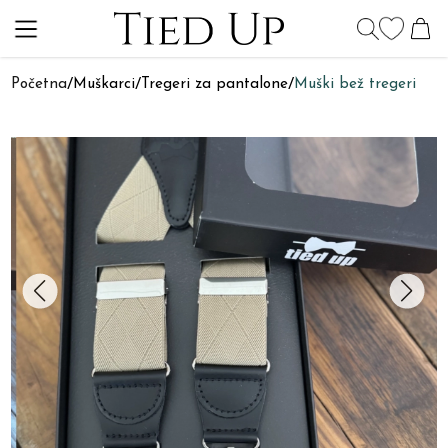
Početna
/
Muškarci
/
Tregeri za pantalone
/
Muški bež tregeri