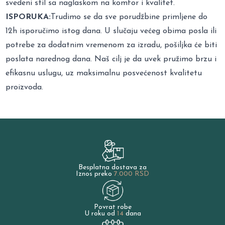
svedeni stil sa naglaskom na komfor i kvalitet.
ISPORUKA:
Trudimo se da sve porudžbine primljene do
12h isporučimo istog dana. U slučaju većeg obima posla ili
potrebe za dodatnim vremenom za izradu, pošiljka će biti
poslata narednog dana. Naš cilj je da uvek pružimo brzu i
efikasnu uslugu, uz maksimalnu posvećenost kvalitetu
proizvoda.
Besplatna dostava za
Iznos preko
7.000 RSD
Povrat robe
U roku od
14
dana