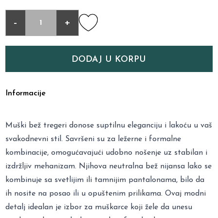
-
+
DODAJ U KORPU
Informacije
Muški bež tregeri donose suptilnu eleganciju i lakoću u vaš
svakodnevni stil. Savršeni su za ležerne i formalne
kombinacije, omogućavajući udobno nošenje uz stabilan i
izdržljiv mehanizam. Njihova neutralna bež nijansa lako se
kombinuje sa svetlijim ili tamnijim pantalonama, bilo da
ih nosite na posao ili u opuštenim prilikama. Ovaj modni
detalj idealan je izbor za muškarce koji žele da unesu