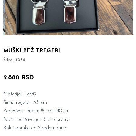
MUŠKI BEŽ TREGERI
Šifra:
4036
2.880 RSD
Materijal: Lastiš
Širina regera: 3,5 cm
Podesivost dužine 80 cm-140 cm
Način održavanja: Ručno pranja
Rok isporuke do 2 radna dana