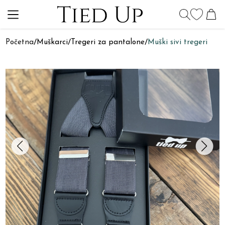
Početna
/
Muškarci
/
Tregeri za pantalone
/
Muški sivi tregeri