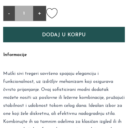
-
+
DODAJ U KORPU
Informacije
Muški sivi tregeri savršeno spajaju eleganciju i
funkcionalnost, uz izdržljiv mehanizam koji osigurava
čvrsto prijanjanje. Ovaj sofisticirani modni dodatak
možete nositi uz poslovne ili ležerne kombinacije, pružajući
stabilnost i udobnost tokom celog dana. Idealan izbor za
one koji žele diskretnu, ali efektivnu nadogradnju stila.
Kombinujte ih sa tamnim odelima za klasičan izgled ili ih