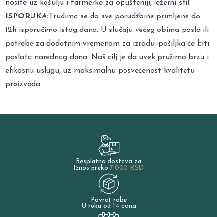
nosite uz košulju i farmerke za opušteniji, ležerni stil.
ISPORUKA:
Trudimo se da sve porudžbine primljene do
12h isporučimo istog dana. U slučaju većeg obima posla ili
potrebe za dodatnim vremenom za izradu, pošiljka će biti
poslata narednog dana. Naš cilj je da uvek pružimo brzu i
efikasnu uslugu, uz maksimalnu posvećenost kvalitetu
proizvoda.
Besplatna dostava za
Iznos preko
7.000 RSD
Povrat robe
U roku od
14
dana