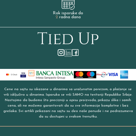
Rok isporuke do
2
radna dana
Cene na sajtu su iskazane u dinarima sa uračunatim porezom, a plaćanje se
vrši isključivo u dinarima. Isporuka se vrši SAMO na teritoriji Republike Srbije.
Nastojimo da budemo što precizniji u opisu proizvoda, prikazu slika i samih
cena, ali ne možemo garantovati da su sve informacije kompletne i bez
grešaka. Svi artikli prikazani na sajtu su deo naše ponude i ne podrazumeva
da su dostupni u svakom trenutku.