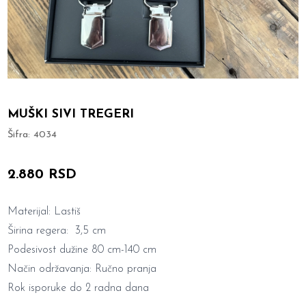
MUŠKI SIVI TREGERI
Šifra:
4034
2.880 RSD
Materijal: Lastiš
Širina regera: 3,5 cm
Podesivost dužine 80 cm-140 cm
Način održavanja: Ručno pranja
Rok isporuke do 2 radna dana