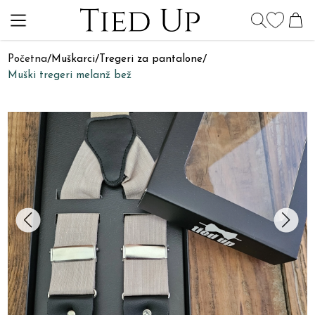
Početna
/
Muškarci
/
Tregeri za pantalone
/
Muški tregeri melanž bež