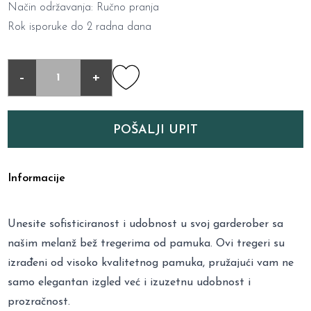
Način održavanja: Ručno pranja
Rok isporuke do 2 radna dana
-
+
POŠALJI UPIT
Informacije
Unesite sofisticiranost i udobnost u svoj garderober sa
našim melanž bež tregerima od pamuka. Ovi tregeri su
izrađeni od visoko kvalitetnog pamuka, pružajući vam ne
samo elegantan izgled već i izuzetnu udobnost i
prozračnost.