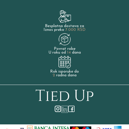
Besplatna dostava za
Iznos preko
7.000 RSD
Povrat robe
U roku od
14
dana
Rok isporuke do
2
radna dana