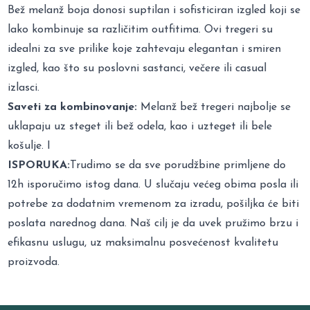
Bež melanž boja donosi suptilan i sofisticiran izgled koji se
lako kombinuje sa različitim outfitima. Ovi tregeri su
idealni za sve prilike koje zahtevaju elegantan i smiren
izgled, kao što su poslovni sastanci, večere ili casual
izlasci.
Saveti za kombinovanje:
Melanž bež tregeri najbolje se
uklapaju uz steget ili bež odela, kao i uzteget ili bele
košulje. I
ISPORUKA:
Trudimo se da sve porudžbine primljene do
12h isporučimo istog dana. U slučaju većeg obima posla ili
potrebe za dodatnim vremenom za izradu, pošiljka će biti
poslata narednog dana. Naš cilj je da uvek pružimo brzu i
efikasnu uslugu, uz maksimalnu posvećenost kvalitetu
proizvoda.