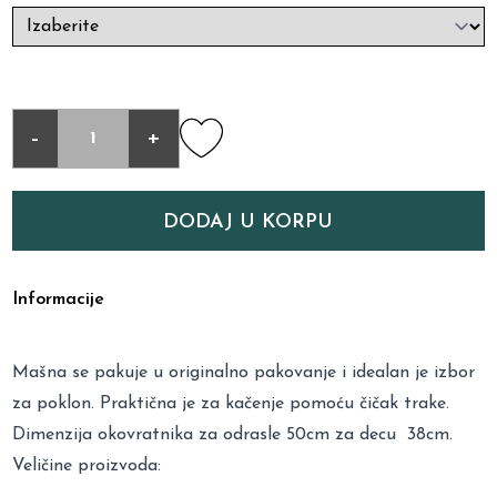
-
+
DODAJ U KORPU
Informacije
Mašna se pakuje u originalno pakovanje i idealan je izbor
za poklon. Praktična je za kačenje pomoću čičak trake.
Dimenzija okovratnika za odrasle 50cm za decu 38cm.
Veličine proizvoda: