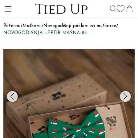
Početna
/
Muškarci
/
Novogodišnji pokloni za muškarce
/
NOVOGODIŠNJA LEPTIR MAŠNA #4