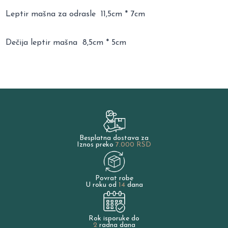
Leptir mašna za odrasle 11,5cm * 7cm
Dečija leptir mašna 8,5cm * 5cm
Besplatna dostava za
Iznos preko
7.000 RSD
Povrat robe
U roku od
14
dana
Rok isporuke do
2
radna dana