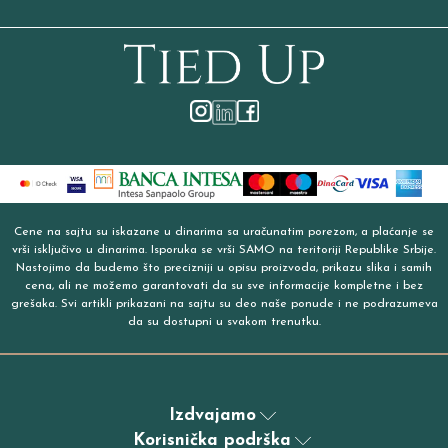
Cene na sajtu su iskazane u dinarima sa uračunatim porezom, a plaćanje se
vrši isključivo u dinarima. Isporuka se vrši SAMO na teritoriji Republike Srbije.
Nastojimo da budemo što precizniji u opisu proizvoda, prikazu slika i samih
cena, ali ne možemo garantovati da su sve informacije kompletne i bez
grešaka. Svi artikli prikazani na sajtu su deo naše ponude i ne podrazumeva
da su dostupni u svakom trenutku.
Izdvajamo
Korisnička podrška