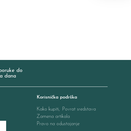
poruke do
a dana
Korisnička podrška
Kako kupiti,
Povrat sredstava
Zamena artikala
Pravo na odustajanje