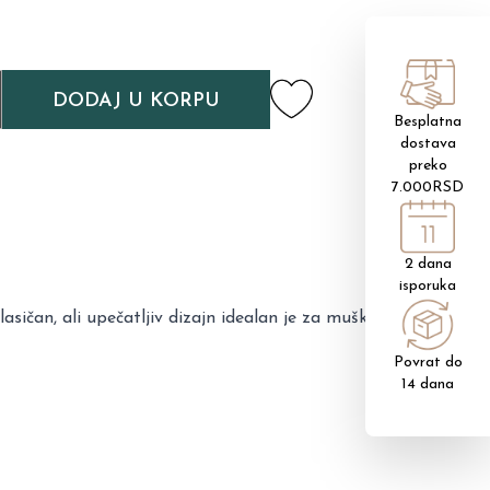
DODAJ U KORPU
Besplatna
dostava
preko
7.000RSD
2 dana
isporuka
sičan, ali upečatljiv dizajn idealan je za muškarce koji
Povrat do
14 dana