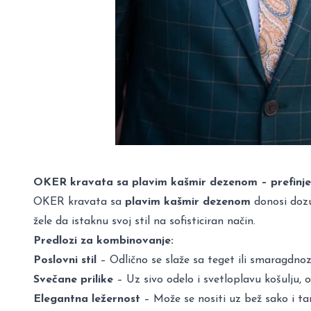
OKER kravata sa plavim kašmir dezenom – prefinje
OKER kravata sa
plavim kašmir dezenom
donosi dozu 
žele da istaknu svoj stil na sofisticiran način.
Predlozi za kombinovanje:
Poslovni stil
– Odlično se slaže sa teget ili smaragdno
Svečane prilike
– Uz sivo odelo i svetloplavu košulju, 
Elegantna ležernost
– Može se nositi uz bež sako i ta