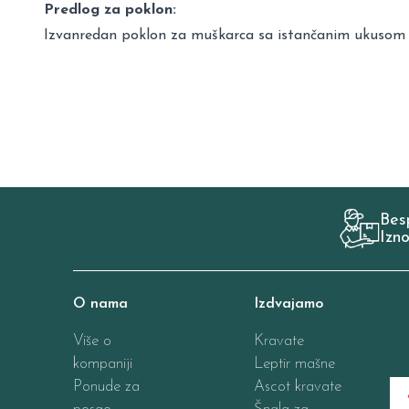
Predlog za poklon:
Izvanredan poklon za muškarca sa istančanim ukusom – 
Bes
Izn
O nama
Izdvajamo
Više o
Kravate
kompaniji
Leptir mašne
Ponude za
Ascot kravate