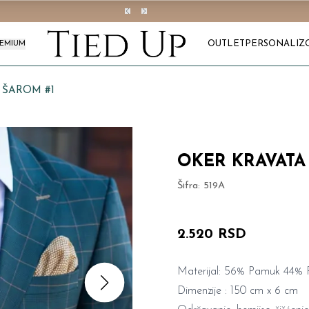
OUTLET
PERSONALIZ
REMIUM
 ŠAROM #1
OKER KRAVATA
Šifra:
519A
2.520 RSD
Materijal: 56% Pamuk 44% P
Dimenzije : 150 cm x 6 cm