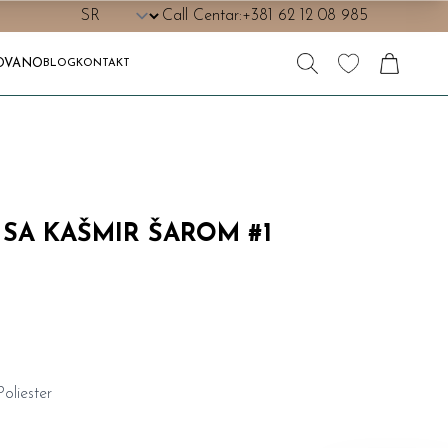
Call Centar:
+381 62 12 08 985
OVANO
BLOG
KONTAKT
 SA KAŠMIR ŠAROM #1
oliester