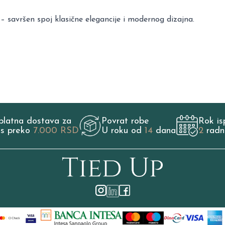
savršen spoj klasične elegancije i modernog dizajna.
platna dostava za
Povrat robe
Rok is
os preko
7.000 RSD
U roku od
14
dana
2
radn