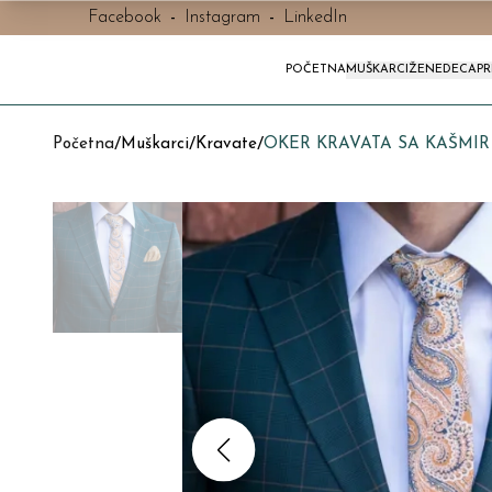
Facebook
-
Instagram
-
LinkedIn
POČETNA
MUŠKARCI
ŽENE
DECA
P
Početna
/
Muškarci
/
Kravate
/
OKER KRAVATA SA KAŠMIR