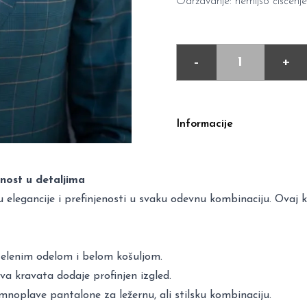
Održavanje: hemijso čišćenje
-
+
Informacije
nost u detaljima
elegancije i prefinjenosti u svaku odevnu kombinaciju. Ovaj kla
zelenim odelom i belom košuljom.
ova kravata dodaje profinjen izgled.
mnoplave pantalone za ležernu, ali stilsku kombinaciju.