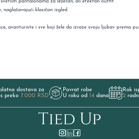
svetlim pantalonama za ležeran, ali efektan outfit.
, naglašavajući klasičan izgled.
isce, avanturiste i sve koji žele da izraze svoju ljubav prema 
platna dostava za
Povrat robe
Rok is
os preko
7.000 RSD
U roku od
14
dana
2
radn