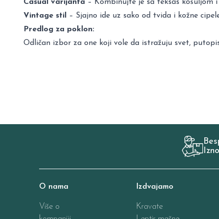
Casual varijanta
– Kombinujte je sa teksas košuljom i 
Vintage stil
– Sjajno ide uz sako od tvida i kožne cipele
Predlog za poklon:
Odličan izbor za one koji vole da istražuju svet, putop
Bes
Izn
O nama
Izdvajamo
Više o
Kravate
kompaniji
Leptir mašne