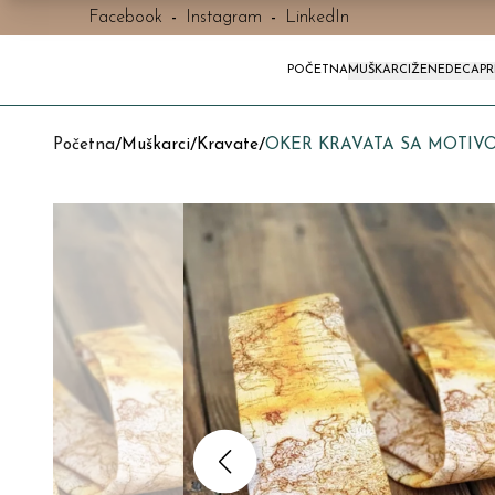
Facebook
-
Instagram
-
LinkedIn
POČETNA
MUŠKARCI
ŽENE
DECA
P
Početna
/
Muškarci
/
Kravate
/
OKER KRAVATA SA MOTIV