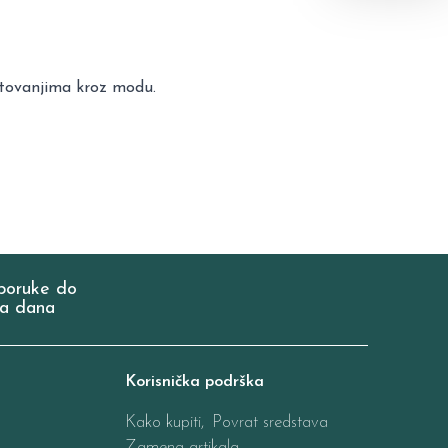
putovanjima kroz modu.
poruke do
a dana
Korisnička podrška
Kako kupiti,
Povrat sredstava
Zamena artikala