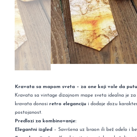
Kravata sa mapom sveta – za one koji vole da putu
Kravata sa vintage dizajnom mape sveta idealna je za a
kravata donosi
retro eleganciju
i dodaje dozu karakter
postojanost.
Predlozi za kombinovanje:
Elegantni izgled
– Savršena uz braon ili bež odelo i belu