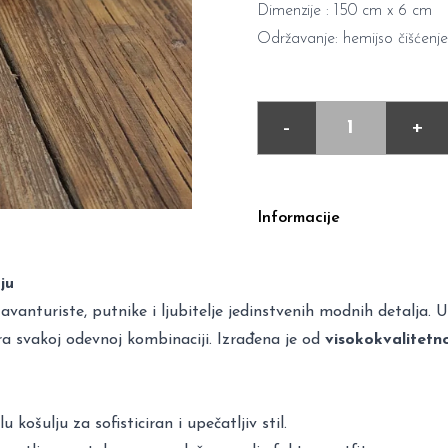
Dimenzije : 150 cm x 6 cm
Održavanje: hemijso čišćenje
-
+
Informacije
ju
vanturiste, putnike i ljubitelje jedinstvenih modnih detalja. 
a svakoj odevnoj kombinaciji. Izrađena je od
visokokvalitetn
 košulju za sofisticiran i upečatljiv stil.