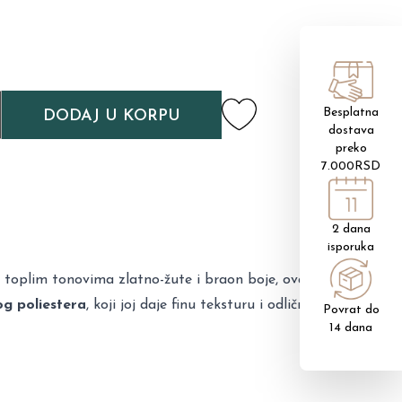
Besplatna
DODAJ U KORPU
dostava
preko
7.000RSD
2 dana
isporuka
U toplim tonovima zlatno-žute i braon boje, ova
og poliestera
, koji joj daje finu teksturu i odličnu
Povrat do
14 dana