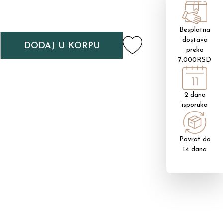
Besplatna
dostava
DODAJ U KORPU
preko
7.000RSD
2 dana
isporuka
Povrat do
14 dana