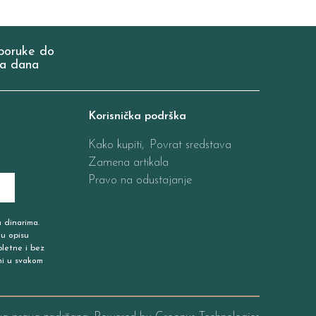
poruke do
a dana
Korisnička podrška
Kako kupiti,
Povrat sredstava
Zamena artikala
Pravo na odustajanje
u dinarima.
 u opisu
pletne i bez
ni u svakom