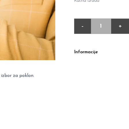
Ručna izrada
-
+
Informacije
 izbor za poklon.