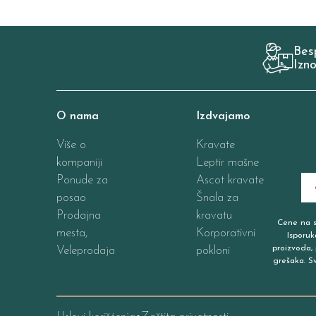
Bes
Izn
O nama
Izdvajamo
Više o
Kravate
kompaniji
Leptir mašne
Ponude za
Ascot kravate
posao
Šnala za
Prodajna
kravatu
Cene na sa
mesta,
Korporativni
Isporuk
proizvoda, 
Veleprodaja
pokloni
grešaka. S