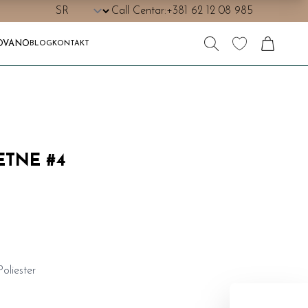
Call Centar:
+381 62 12 08 985
OVANO
BLOG
KONTAKT
TNE #4
oliester