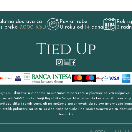
platna dostava za
Povrat robe
Rok is
os preko
7.000 RSD
U roku od
14
dana
2
radn
jtu su iskazane u dinarima sa uračunatim porezom, a plaćanje se vrši isključivo 
a se vrši SAMO na teritoriji Republike Srbije. Nastojimo da budemo što precizniji
prikazu slika i samih cena, ali ne možemo garantovati da su sve informacije kom
vi artikli prikazani na sajtu su deo naše ponude i ne podrazumeva da su dostup
trenutku.