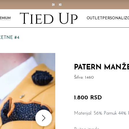
OUTLET
PERSONALIZ
REMIUM
ETNE #4
PATERN MANŽE
Šifra:
1460
1.800 RSD
Materijal: 56% Pamuk 44% P