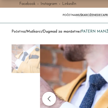
Facebook
-
Instagram
-
LinkedIn
POČETNA
MUŠKARCI
ŽENE
DECA
P
Početna
/
Muškarci
/
Dugmad za manžetne
/
PATERN MANŽ