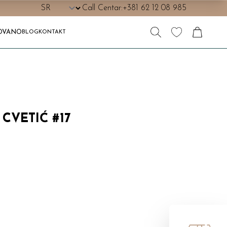
Call Centar:
+381 62 12 08 985
OVANO
BLOG
KONTAKT
CVETIĆ #17