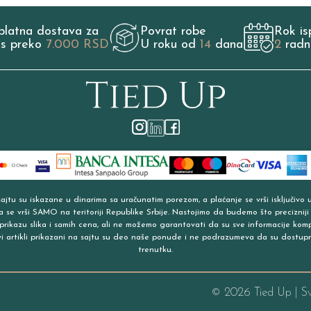
platna dostava za
Povrat robe
Rok is
os preko
7.000 RSD
U roku od
14
dana
2
radn
jtu su iskazane u dinarima sa uračunatim porezom, a plaćanje se vrši isključivo 
a se vrši SAMO na teritoriji Republike Srbije. Nastojimo da budemo što precizniji
prikazu slika i samih cena, ali ne možemo garantovati da su sve informacije kom
vi artikli prikazani na sajtu su deo naše ponude i ne podrazumeva da su dostup
trenutku.
©
2026
Tied Up | S