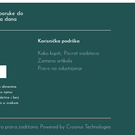
poruke do
a dana
Korisnička podrška
Kako kupiti,
Povrat sredstava
Zamena artikala
Pravo na odustajanje
u dinarima.
 u opisu
pletne i bez
ni u svakom
va prava zadržana. Powered by
Croonus Technologies