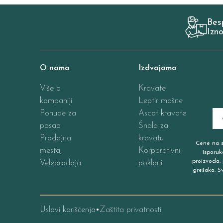
Bes
Izn
O nama
Izdvajamo
Više o
Kravate
kompaniji
Leptir mašne
Ponude za
Ascot kravate
posao
Šnala za
Prodajna
kravatu
Cene na sa
mesta,
Korporativni
Isporuk
proizvoda, 
Veleprodaja
pokloni
grešaka. S
Uslovi korišćenja
Zaštita privatnosti
•