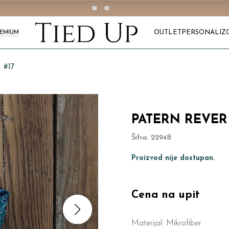
OUTLET
PERSONALIZ
REMIUM
 #17
PATERN REVER 
Šifra:
2294B
Proizvod nije dostupan.
Cena na upit
Materijal: Mikrofiber