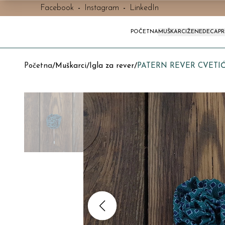
Facebook
-
Instagram
-
LinkedIn
POČETNA
MUŠKARCI
ŽENE
DECA
P
Početna
/
Muškarci
/
Igla za rever
/
PATERN REVER CVETIĆ