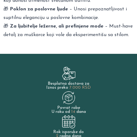
koji donosi otmenost svečanom outfitu.
🎁
Poklon za poslovne ljude
– Unosi prepoznatljivost i
suptilnu eleganciju u poslovne kombinacije.
🎁
Za ljubitelje ležerne, ali prefinjene mode
– Must-have
detalj za muškarce koji vole da eksperimentišu sa stilom.
Besplatna dostava za
Iznos preko
7.000 RSD
Povrat robe
U roku od
14
dana
Rok isporuke do
2
radna dana