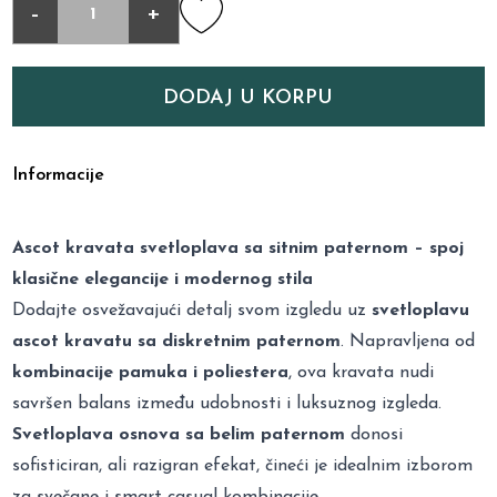
-
+
DODAJ U KORPU
Informacije
Ascot kravata svetloplava sa sitnim paternom – spoj
klasične elegancije i modernog stila
Dodajte osvežavajući detalj svom izgledu uz
svetloplavu
ascot kravatu sa diskretnim paternom
. Napravljena od
kombinacije pamuka i poliestera
, ova kravata nudi
savršen balans između udobnosti i luksuznog izgleda.
Svetloplava osnova sa belim paternom
donosi
sofisticiran, ali razigran efekat, čineći je idealnim izborom
za svečane i smart casual kombinacije.