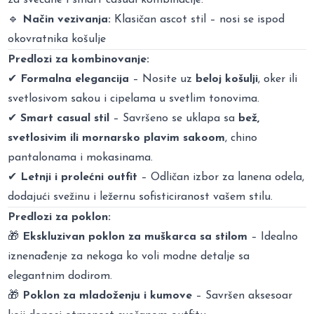
🔹
Način vezivanja:
Klasičan ascot stil – nosi se ispod
okovratnika košulje
Predlozi za kombinovanje:
✔
Formalna elegancija
– Nosite uz
beloj košulji
, oker ili
svetlosivom sakou i cipelama u svetlim tonovima.
✔
Smart casual stil
– Savršeno se uklapa sa
bež,
svetlosivim ili mornarsko plavim sakoom
, chino
pantalonama i mokasinama.
✔
Letnji i prolećni outfit
– Odličan izbor za lanena odela,
dodajući svežinu i ležernu sofisticiranost vašem stilu.
Predlozi za poklon:
🎁
Ekskluzivan poklon za muškarca sa stilom
– Idealno
iznenađenje za nekoga ko voli modne detalje sa
elegantnim dodirom.
🎁
Poklon za mladoženju i kumove
– Savršen aksesoar