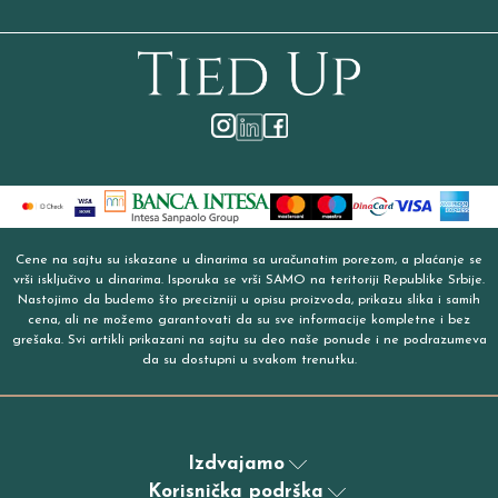
Cene na sajtu su iskazane u dinarima sa uračunatim porezom, a plaćanje se
vrši isključivo u dinarima. Isporuka se vrši SAMO na teritoriji Republike Srbije.
Nastojimo da budemo što precizniji u opisu proizvoda, prikazu slika i samih
cena, ali ne možemo garantovati da su sve informacije kompletne i bez
grešaka. Svi artikli prikazani na sajtu su deo naše ponude i ne podrazumeva
da su dostupni u svakom trenutku.
Izdvajamo
Korisnička podrška