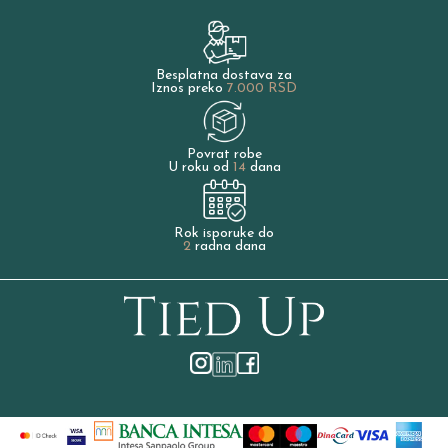
Besplatna dostava za
Iznos preko
7.000 RSD
Povrat robe
U roku od
14
dana
Rok isporuke do
2
radna dana