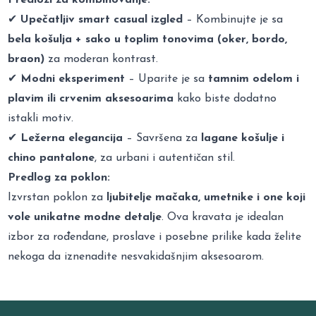
✔
Upečatljiv smart casual izgled
– Kombinujte je sa
bela košulja + sako u toplim tonovima (oker, bordo,
braon)
za moderan kontrast.
✔
Modni eksperiment
– Uparite je sa
tamnim odelom i
plavim ili crvenim aksesoarima
kako biste dodatno
istakli motiv.
✔
Ležerna elegancija
– Savršena za
lagane košulje i
chino pantalone
, za urbani i autentičan stil.
Predlog za poklon:
Izvrstan poklon za
ljubitelje mačaka, umetnike i one koji
vole unikatne modne detalje
. Ova kravata je idealan
izbor za rođendane, proslave i posebne prilike kada želite
nekoga da iznenadite nesvakidašnjim aksesoarom.