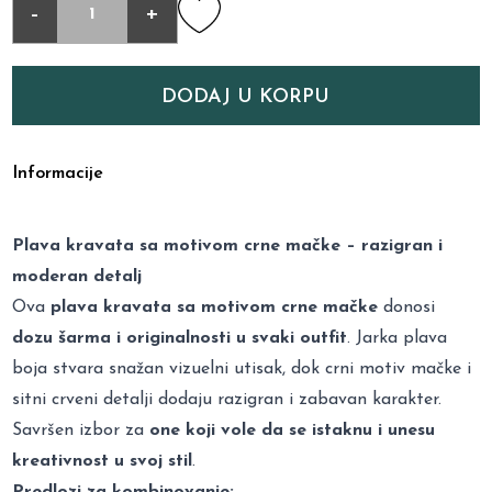
-
+
DODAJ U KORPU
Informacije
Plava kravata sa motivom crne mačke – razigran i
moderan detalj
Ova
plava kravata sa motivom crne mačke
donosi
dozu šarma i originalnosti u svaki outfit
. Jarka plava
boja stvara snažan vizuelni utisak, dok crni motiv mačke i
sitni crveni detalji dodaju razigran i zabavan karakter.
Savršen izbor za
one koji vole da se istaknu i unesu
kreativnost u svoj stil
.
Predlozi za kombinovanje: