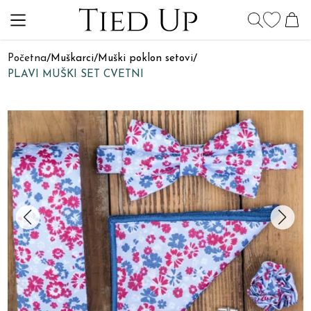
Početna
/
Muškarci
/
Muški poklon setovi
/
PLAVI MUŠKI SET CVETNI