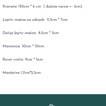
Kravata: 150cm * 6 cm ( dužina varira +- 3cm)
Leptir mašna za odrasle 11,5cm * 7cm
Dečija leptir mašna 8,5cm * 5cm
Maramica: 30cm * 30cm
Rever cvetić: 9cm * 5cm
Manžetne 1,7cm*2,5cm