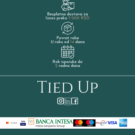
Besplatna dostava za
Iznos preko
7.000 RSD
Povrat robe
U roku od
14
dana
Rok isporuke do
2
radna dana