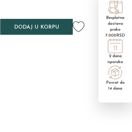
Besplatna
dostava
DODAJ U KORPU
preko
7.000RSD
2 dana
isporuka
Povrat do
14 dana