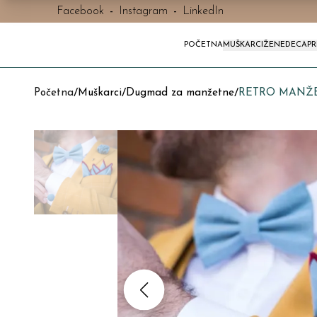
Facebook
-
Instagram
-
LinkedIn
POČETNA
MUŠKARCI
ŽENE
DECA
P
Početna
/
Muškarci
/
Dugmad za manžetne
/
RETRO MANŽE