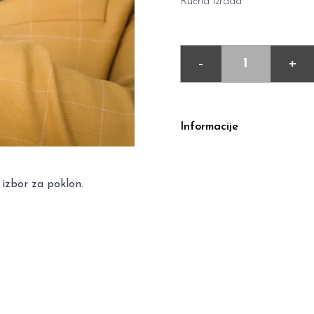
Ručna izrada
-
+
Informacije
 izbor za poklon.