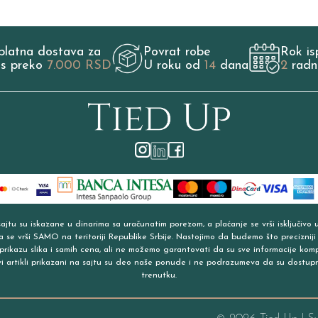
platna dostava za
Povrat robe
Rok is
os preko
7.000 RSD
U roku od
14
dana
2
radn
jtu su iskazane u dinarima sa uračunatim porezom, a plaćanje se vrši isključivo 
a se vrši SAMO na teritoriji Republike Srbije. Nastojimo da budemo što precizniji
prikazu slika i samih cena, ali ne možemo garantovati da su sve informacije kom
vi artikli prikazani na sajtu su deo naše ponude i ne podrazumeva da su dostup
trenutku.