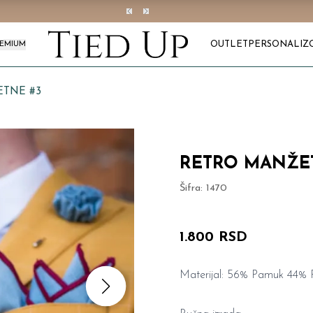
OUTLET
PERSONALIZ
REMIUM
TNE #3
RETRO MANŽE
Šifra:
1470
1.800 RSD
Materijal: 56% Pamuk 44% P