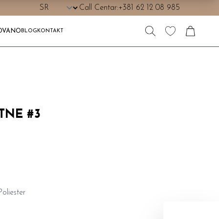
Call Centar:
+381 62 12 08 985
OVANO
BLOG
KONTAKT
TNE #3
oliester