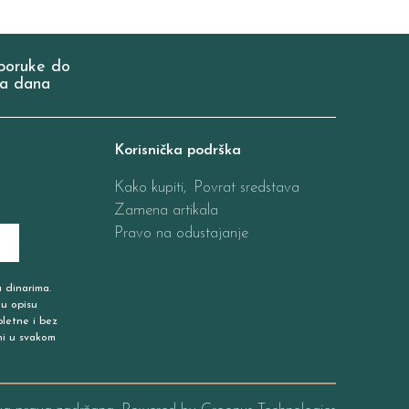
poruke do
a dana
Korisnička podrška
Kako kupiti,
Povrat sredstava
Zamena artikala
Pravo na odustajanje
u dinarima.
 u opisu
pletne i bez
ni u svakom