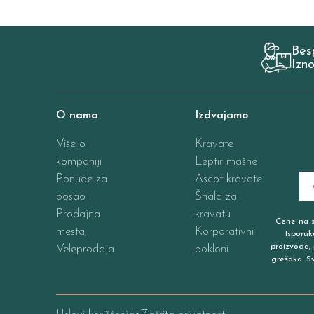
Bes
Izn
O nama
Izdvajamo
Više o
Kravate
kompaniji
Leptir mašne
Ponude za
Ascot kravate
posao
Šnala za
Prodajna
kravatu
Cene na sa
mesta,
Korporativni
Isporuk
proizvoda, 
Veleprodaja
pokloni
grešaka. S