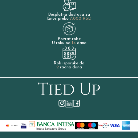
Besplatna dostava za
Iznos preko
7.000 RSD
Povrat robe
U roku od
14
dana
Rok isporuke do
2
radna dana