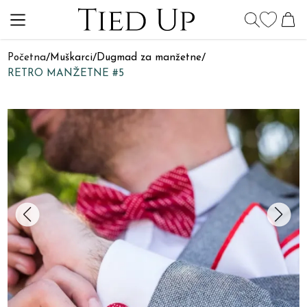
Početna
/
Muškarci
/
Dugmad za manžetne
/
RETRO MANŽETNE #5