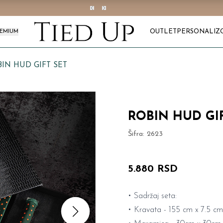
OUTLET
PERSONALIZ
REMIUM
IN HUD GIFT SET
ROBIN HUD GIF
Šifra:
2623
5.880 RSD
• Sadržaj seta:
• Kravata - 155 cm x 7.5 cm