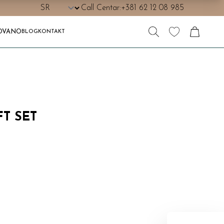
Call Centar:
+381 62 12 08 985
OVANO
BLOG
KONTAKT
T SET