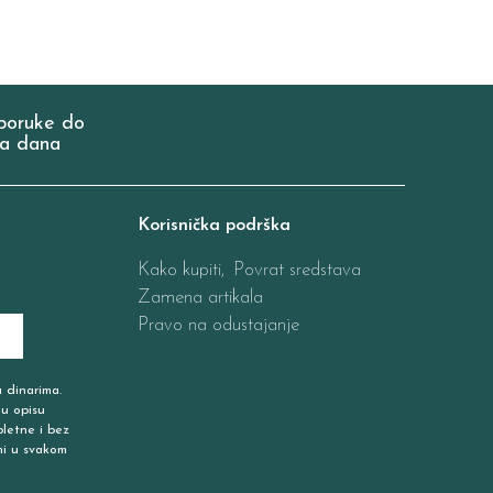
poruke do
a dana
Korisnička podrška
Kako kupiti,
Povrat sredstava
Zamena artikala
Pravo na odustajanje
u dinarima.
 u opisu
pletne i bez
ni u svakom