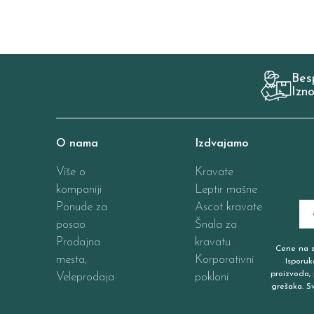
Bes
Izn
O nama
Izdvajamo
Više o
Kravate
kompaniji
Leptir mašne
Ponude za
Ascot kravate
posao
Šnala za
Prodajna
kravatu
Cene na sa
mesta,
Korporativni
Isporuk
proizvoda, 
Veleprodaja
pokloni
grešaka. S