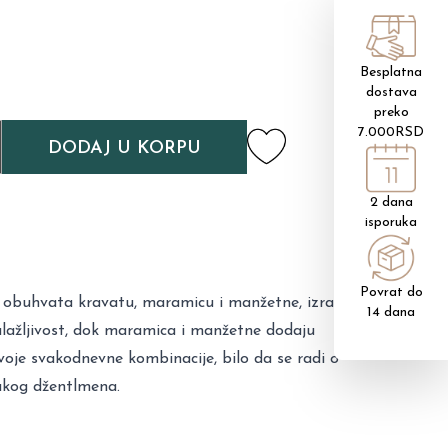
Besplatna
dostava
preko
7.000RSD
DODAJ U KORPU
2 dana
isporuka
Povrat do
m, obuhvata kravatu, maramicu i manžetne, izrađene od
14 dana
alažljivost, dok maramica i manžetne dodaju
svoje svakodnevne kombinacije, bilo da se radi o
vakog džentlmena.