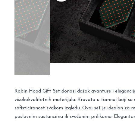
Robin Hood Gift Set donosi dašak avanture i elegancij
visokokvalitetnih materijala. Kravata u tamnoj boji s
sofisticiranost svakom izgledu. Ovaj set je idealan za 
poslovnim sastancima ili svečanim prilikama. Eleganta