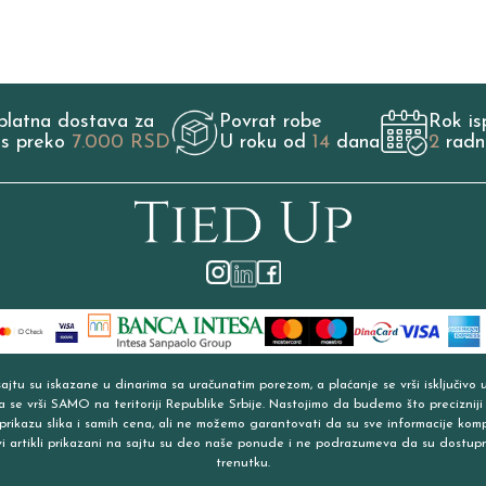
platna dostava za
Povrat robe
Rok is
os preko
7.000 RSD
U roku od
14
dana
2
radn
jtu su iskazane u dinarima sa uračunatim porezom, a plaćanje se vrši isključivo 
a se vrši SAMO na teritoriji Republike Srbije. Nastojimo da budemo što precizniji
prikazu slika i samih cena, ali ne možemo garantovati da su sve informacije kom
vi artikli prikazani na sajtu su deo naše ponude i ne podrazumeva da su dostup
trenutku.