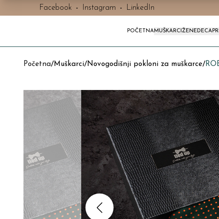
Facebook
-
Instagram
-
LinkedIn
POČETNA
MUŠKARCI
ŽENE
DECA
P
Početna
/
Muškarci
/
Novogodišnji pokloni za muškarce
/
ROB