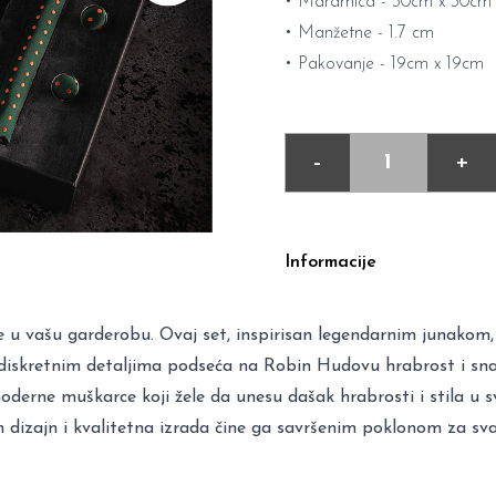
• Maramica - 30cm x 30cm
• Manžetne - 1.7 cm
• Pakovanje - 19cm x 19cm
-
+
Informacije
e u vašu garderobu. Ovaj set, inspirisan legendarnim junako
a diskretnim detaljima podseća na Robin Hudovu hrabrost i sn
moderne muškarce koji žele da unesu dašak hrabrosti i stila u 
n dizajn i kvalitetna izrada čine ga savršenim poklonom za s