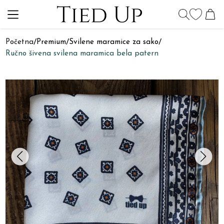
Početna
/
Premium
/
Svilene maramice za sako
/
Ručno šivena svilena maramica bela patern