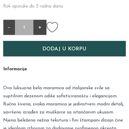
Rok isporuke do 2 radna dana
-
+
DODAJ U KORPU
Informacije
Ova luksuzna bela maramica od italijanske svile sa
suptilnim dezenom odiše sofisticiranošću i elegancijom.
Ručno šivena, svaka maramica je jedinstveni modni detalj,
savršeno izrađen za muškarce sa istančanim ukusom.
Njena beležena nežna tekstura i fini štampani dizajn čine
je idealnim izborom za dodavanje profinjenog akcenta