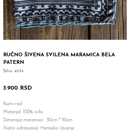
RUČNO ŠIVENA SVILENA MARAMICA BELA
PATERN
Šifra:
4074
3.900 RSD
Ručni rad
Materijal: 100% svila
Dimenzija maramice : 30cm * 30cm
Način održavanja: Hemijsko čišćenje