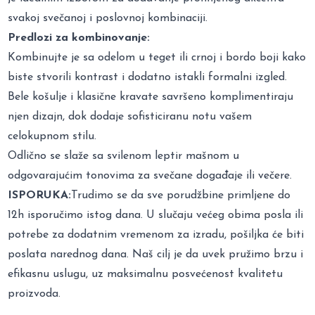
svakoj svečanoj i poslovnoj kombinaciji.
Predlozi za kombinovanje:
Kombinujte je sa odelom u teget ili crnoj i bordo boji kako
biste stvorili kontrast i dodatno istakli formalni izgled.
Bele košulje i klasične kravate savršeno komplimentiraju
njen dizajn, dok dodaje sofisticiranu notu vašem
celokupnom stilu.
Odlično se slaže sa svilenom leptir mašnom u
odgovarajućim tonovima za svečane događaje ili večere.
ISPORUKA:
Trudimo se da sve porudžbine primljene do
12h isporučimo istog dana. U slučaju većeg obima posla ili
potrebe za dodatnim vremenom za izradu, pošiljka će biti
poslata narednog dana. Naš cilj je da uvek pružimo brzu i
efikasnu uslugu, uz maksimalnu posvećenost kvalitetu
proizvoda.