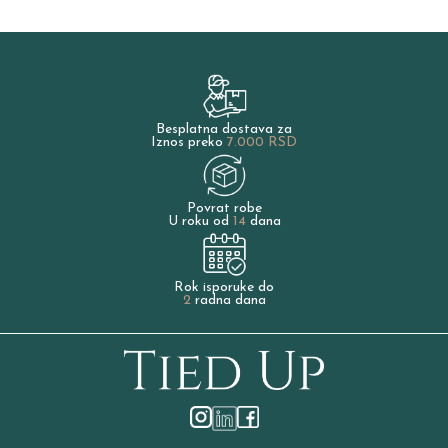
Besplatna dostava za
Iznos preko
7.000 RSD
Povrat robe
U roku od
14
dana
Rok isporuke do
2
radna dana