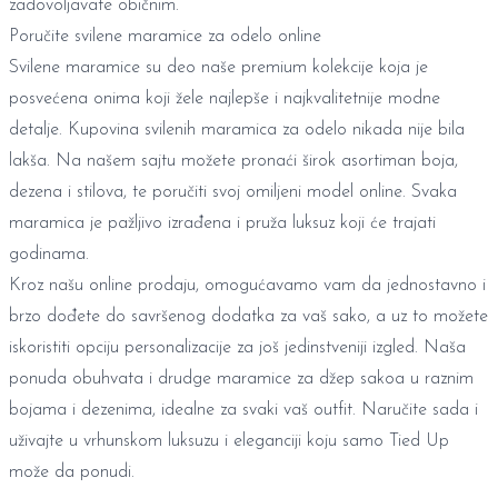
zadovoljavate običnim.
Poručite svilene maramice za odelo online
Svilene maramice su deo naše
premium kolekcije
koja je
posvećena onima koji žele najlepše i najkvalitetnije modne
detalje. Kupovina svilenih maramica za odelo nikada nije bila
lakša. Na našem sajtu možete pronaći širok asortiman boja,
dezena i stilova, te poručiti svoj omiljeni model online. Svaka
maramica je pažljivo izrađena i pruža luksuz koji će trajati
godinama.
Kroz našu online prodaju, omogućavamo vam da jednostavno i
brzo dođete do savršenog dodatka za vaš sako, a uz to možete
iskoristiti opciju personalizacije za još jedinstveniji izgled. Naša
ponuda obuhvata i drudge
maramice za džep sakoa
u raznim
bojama i dezenima, idealne za svaki vaš outfit. Naručite sada i
uživajte u vrhunskom luksuzu i eleganciji koju samo Tied Up
može da ponudi.