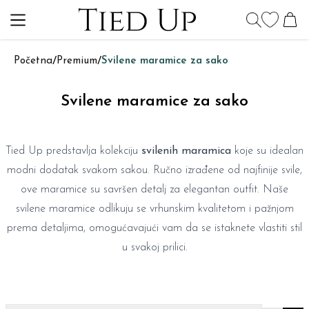
Početna
/
Premium
/
Svilene maramice za sako
Svilene maramice za sako
Tied Up predstavlja kolekciju
svilenih maramica
koje su idealan
modni dodatak svakom sakou. Ručno izrađene od najfinije svile,
ove maramice su savršen detalj za elegantan outfit. Naše
svilene maramice odlikuju se vrhunskim kvalitetom i pažnjom
prema detaljima, omogućavajući vam da se istaknete vlastiti stil
u svakoj prilici.