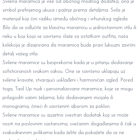
Svilena maramica je više od običnog modnog dodatka; ona je
simbol prefinjenog ukusa i pažnje prema detaljima. Svila je
materijal koji čini razliku između običnog i vrhunskog izgleda.
Bilo da se odlučite za klasičnu maramicu u jednostavnom stilu ili
neku u boji koja se savršeno slaže sa ostatkom outfita, naša
kolekcija je dizajnirana da maramica bude pravi luksuzni završni
detalj vašeg stila.
Svilene maramice su besprekorne kada je u pitanju dodavanje
sofisticiranosti svakom sakou. One se savršeno uklapaju uz
svilene kravate
, stvarajući usklađeni i harmoničan izgled. Pored
toga, Tied Up nudi i
personalizovane maramice
, koje se mogu
prilagoditi vašim željama, bilo dodavanjem inicijala ili
monograma, čineći ih savršenim izborom za poklon.
Svilene maramice su izuzetno svestran dodatak koji se može
nositi na poslovnim sastancima, svečanim događanjima ili čak u
svakodnevnim prilikama kada želite da pokažete da se ne