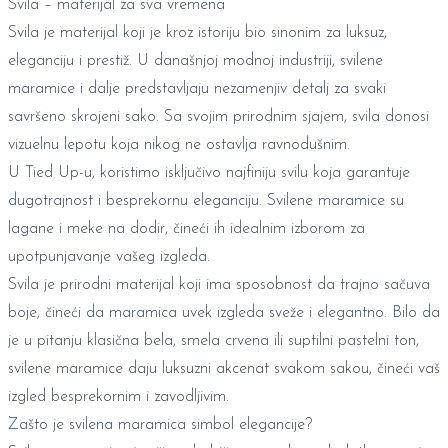
Svila – materijal za sva vremena
Svila je materijal koji je kroz istoriju bio sinonim za luksuz,
eleganciju i prestiž. U današnjoj modnoj industriji, svilene
maramice i dalje predstavljaju nezamenjiv detalj za svaki
savršeno skrojeni sako. Sa svojim prirodnim sjajem, svila donosi
vizuelnu lepotu koja nikog ne ostavlja ravnodušnim.
U Tied Up-u, koristimo isključivo najfiniju svilu koja garantuje
dugotrajnost i besprekornu eleganciju. Svilene maramice su
lagane i meke na dodir, čineći ih idealnim izborom za
upotpunjavanje vašeg izgleda.
Svila je prirodni materijal koji ima sposobnost da trajno sačuva
boje, čineći da maramica uvek izgleda sveže i elegantno. Bilo da
je u pitanju klasična bela, smela crvena ili suptilni pastelni ton,
svilene maramice daju luksuzni akcenat svakom sakou, čineći vaš
izgled besprekornim i zavodljivim.
Zašto je svilena maramica simbol elegancije?