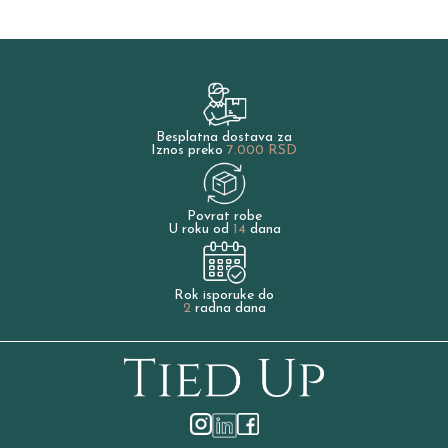
Besplatna dostava za
Iznos preko
7.000 RSD
Povrat robe
U roku od
14
dana
Rok isporuke do
2
radna dana