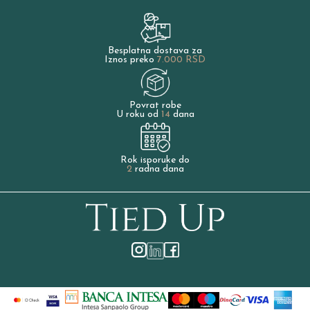
Besplatna dostava za
Iznos preko
7.000 RSD
Povrat robe
U roku od
14
dana
Rok isporuke do
2
radna dana