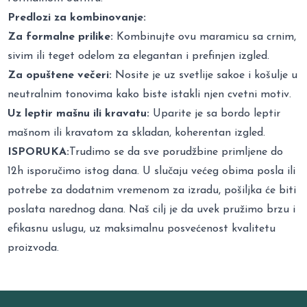
Predlozi za kombinovanje:
Za formalne prilike:
Kombinujte ovu maramicu sa crnim,
sivim ili teget odelom za elegantan i prefinjen izgled.
Za opuštene večeri:
Nosite je uz svetlije sakoe i košulje u
neutralnim tonovima kako biste istakli njen cvetni motiv.
Uz leptir mašnu ili kravatu:
Uparite je sa bordo leptir
mašnom ili kravatom za skladan, koherentan izgled.
ISPORUKA:
Trudimo se da sve porudžbine primljene do
12h isporučimo istog dana. U slučaju većeg obima posla ili
potrebe za dodatnim vremenom za izradu, pošiljka će biti
poslata narednog dana. Naš cilj je da uvek pružimo brzu i
efikasnu uslugu, uz maksimalnu posvećenost kvalitetu
proizvoda.