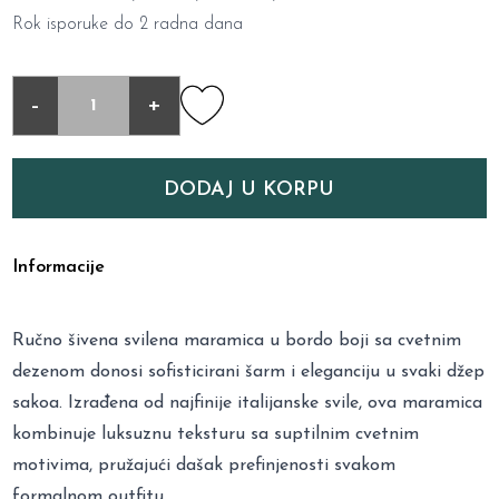
Rok isporuke do 2 radna dana
-
+
DODAJ U KORPU
Informacije
Ručno šivena svilena maramica u bordo boji sa cvetnim
dezenom donosi sofisticirani šarm i eleganciju u svaki džep
sakoa. Izrađena od najfinije italijanske svile, ova maramica
kombinuje luksuznu teksturu sa suptilnim cvetnim
motivima, pružajući dašak prefinjenosti svakom
formalnom outfitu.