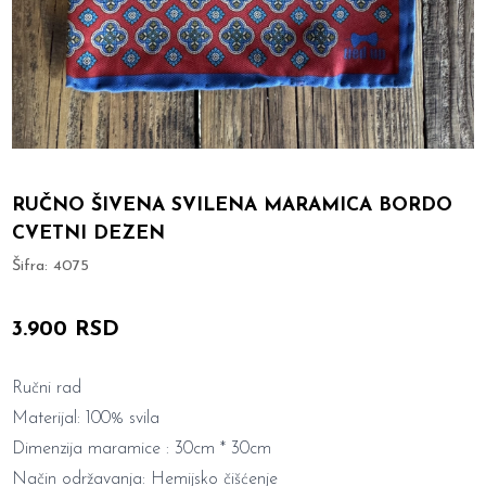
RUČNO ŠIVENA SVILENA MARAMICA BORDO
CVETNI DEZEN
Šifra:
4075
3.900 RSD
Ručni rad
Materijal: 100% svila
Dimenzija maramice : 30cm * 30cm
Način održavanja: Hemijsko čišćenje