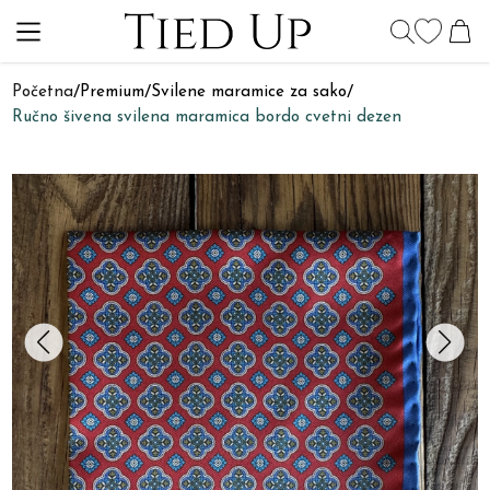
Početna
/
Premium
/
Svilene maramice za sako
/
Ručno šivena svilena maramica bordo cvetni dezen