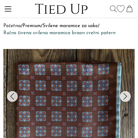
Početna
/
Premium
/
Svilene maramice za sako
/
Ručno šivena svilena maramica braon cvetni patern