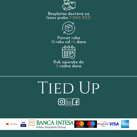
Besplatna dostava za
Iznos preko
7.000 RSD
Povrat robe
U roku od
14
dana
Rok isporuke do
2
radna dana