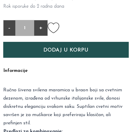
Rok isporuke do 2 radna dana
-
+
DODAJ U KORPU
Informacije
Ručno šivena svilena maramica u braon boji sa cvetnim
dezenom, izrađena od vrhunske italijanske svile, donosi
diskretnu eleganciju svakom saku. Suptilan cvetni motiv
savršen je za muškarce koji preferiraju klasičan, ali
prefinjen stil.
Predlozi za kombinovanje: