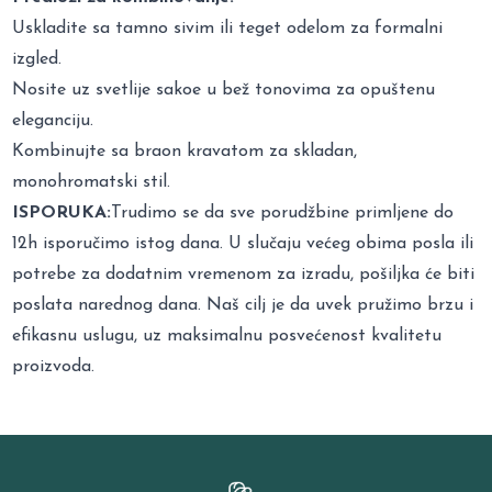
Uskladite sa tamno sivim ili teget odelom za formalni
izgled.
Nosite uz svetlije sakoe u bež tonovima za opuštenu
eleganciju.
Kombinujte sa braon kravatom za skladan,
monohromatski stil.
ISPORUKA:
Trudimo se da sve porudžbine primljene do
12h isporučimo istog dana. U slučaju većeg obima posla ili
potrebe za dodatnim vremenom za izradu, pošiljka će biti
poslata narednog dana. Naš cilj je da uvek pružimo brzu i
efikasnu uslugu, uz maksimalnu posvećenost kvalitetu
proizvoda.