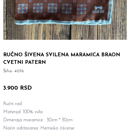
RUČNO ŠIVENA SVILENA MARAMICA BRAON
CVETNI PATERN
Šifra:
4076
3.900 RSD
Ručni rad
Materijal: 100% svila
Dimenzija maramice : 30cm * 30cm
Način održavanja: Hemijsko čišćenje