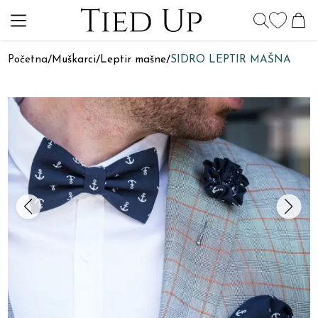
Početna
/
Muškarci
/
Leptir mašne
/
SIDRO LEPTIR MAŠNA