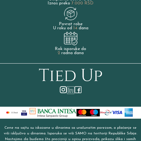
Iznos preko
7.000 RSD
Povrat robe
U roku od
14
dana
Rok isporuke do
2
radna dana
Cene na sajtu su iskazane u dinarima sa uračunatim porezom, a plaćanje se
vrši isključivo u dinarima. Isporuka se vrši SAMO na teritoriji Republike Srbije.
Nastojimo da budemo što precizniji u opisu proizvoda, prikazu slika i samih