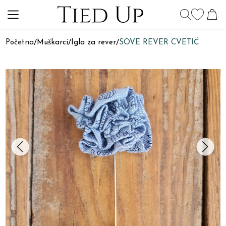
Početna
/
Muškarci
/
Igla za rever
/
SOVE REVER CVETIĆ