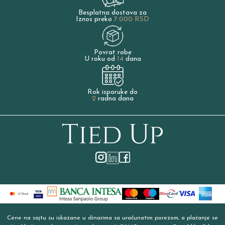
Besplatna dostava za
Iznos preko
7.000 RSD
Povrat robe
U roku od
14
dana
Rok isporuke do
2
radna dana
Cene na sajtu su iskazane u dinarima sa uračunatim porezom, a plaćanje se