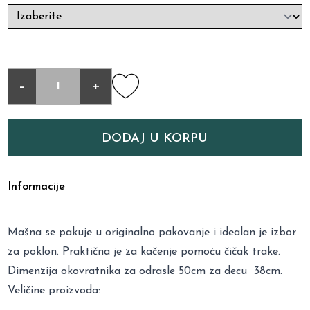
-
+
DODAJ U KORPU
Informacije
Mašna se pakuje u originalno pakovanje i idealan je izbor
za poklon. Praktična je za kačenje pomoću čičak trake.
Dimenzija okovratnika za odrasle 50cm za decu 38cm.
Veličine proizvoda: