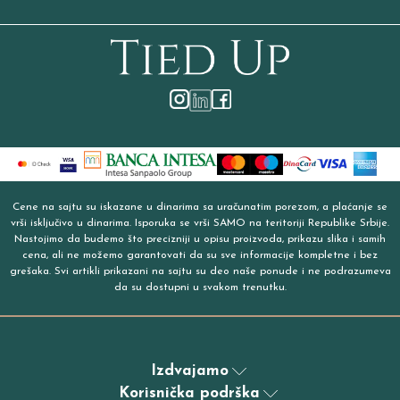
Cene na sajtu su iskazane u dinarima sa uračunatim porezom, a plaćanje se
vrši isključivo u dinarima. Isporuka se vrši SAMO na teritoriji Republike Srbije.
Nastojimo da budemo što precizniji u opisu proizvoda, prikazu slika i samih
cena, ali ne možemo garantovati da su sve informacije kompletne i bez
grešaka. Svi artikli prikazani na sajtu su deo naše ponude i ne podrazumeva
da su dostupni u svakom trenutku.
Izdvajamo
Korisnička podrška