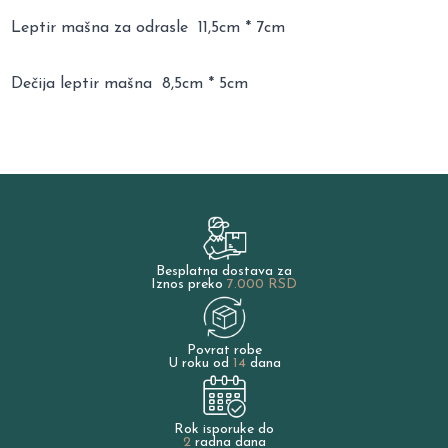
Leptir mašna za odrasle 11,5cm * 7cm
Dečija leptir mašna 8,5cm * 5cm
Besplatna dostava za
Iznos preko
7.000 RSD
Povrat robe
U roku od
14
dana
Rok isporuke do
2
radna dana