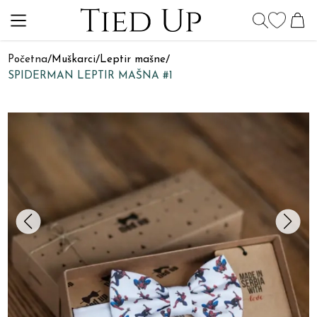
Početna
/
Muškarci
/
Leptir mašne
/
SPIDERMAN LEPTIR MAŠNA #1