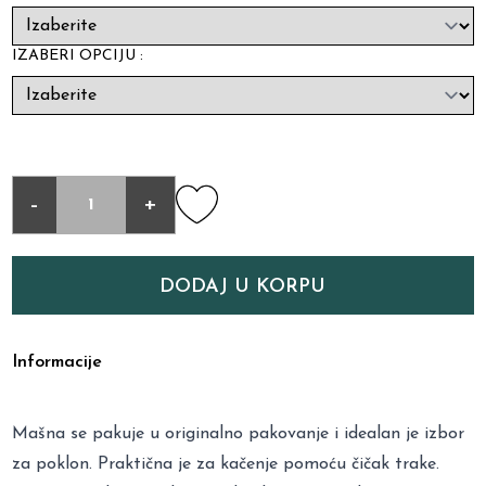
IZABERI OPCIJU :
-
+
DODAJ U KORPU
Informacije
Mašna se pakuje u originalno pakovanje i idealan je izbor
za poklon. Praktična je za kačenje pomoću čičak trake.