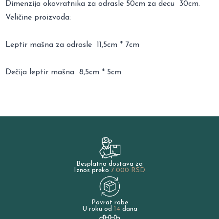
Dimenzija okovratnika za odrasle 50cm za decu 30cm.
Veličine proizvoda:
Leptir mašna za odrasle 11,5cm * 7cm
Dečija leptir mašna 8,5cm * 5cm
Besplatna dostava za
Iznos preko
7.000 RSD
Povrat robe
U roku od
14
dana