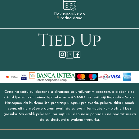
Rok isporuke do
2
radna dana
Cene na sajtu su iskazane u dinarima sa uračunatim porezom, a plaćanje se
vrši isključivo u dinarima. Isporuka se vrši SAMO na teritoriji Republike Srbije.
Nastojimo da budemo što precizniji u opisu proizvoda, prikazu slika i samih
cena, ali ne možemo garantovati da su sve informacije kompletne i bez
grešaka. Svi artikli prikazani na sajtu su deo naše ponude i ne podrazumeva
da su dostupni u svakom trenutku.