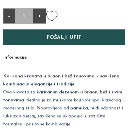
-
+
POŠALJI UPIT
Informacije
Karirana kravata u braon i bež tonovima – savršena
kombinacija elegancije i tradicije
Ova kravata sa
kariranim dezenom u braon, bež i sivim
tonovima
idealna je za muškarce koji vole spoj klasičnog i
modernog stila. Napravljena od
pamuka
, nudi udobnost i
luksuzan osećaj, savršeno se uklapajući u različite
formalne i poslovne kombinacije.