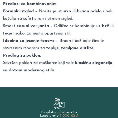
Predlozi za kombinovanje:
Formalni izgled
– Nosite je uz
sivo ili braon odelo
i belu
košulju za sofisticiran i otmen izgled.
Smart casual varijanta
– Odlično se kombinuje uz
bež ili
teget sako
, za nešto opušteniji stil.
Idealna za jesenje tonove
– Braon i bež boje čine je
savršenim izborom za
toplije, zemljane outfite
.
Predlog za poklon:
Savršen poklon za muškarce koji vole
klasičnu eleganciju
sa dozom modernog stila
.
Besplatna dostava za
Iznos preko
7.000 RSD