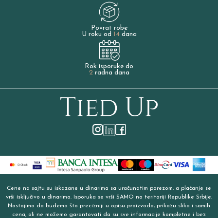
Povrat robe
U roku od
14
dana
Rok isporuke do
2
radna dana
Cene na sajtu su iskazane u dinarima sa uračunatim porezom, a plaćanje se
vrši isključivo u dinarima. Isporuka se vrši SAMO na teritoriji Republike Srbije.
Nastojimo da budemo što precizniji u opisu proizvoda, prikazu slika i samih
cena, ali ne možemo garantovati da su sve informacije kompletne i bez