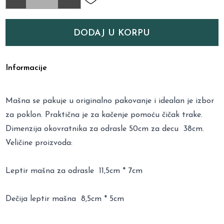
DODAJ U KORPU
Informacije
Mašna se pakuje u originalno pakovanje i idealan je izbor
za poklon. Praktična je za kačenje pomoću čičak trake.
Dimenzija okovratnika za odrasle 50cm za decu 38cm.
Veličine proizvoda:
Leptir mašna za odrasle 11,5cm * 7cm
Dečija leptir mašna 8,5cm * 5cm