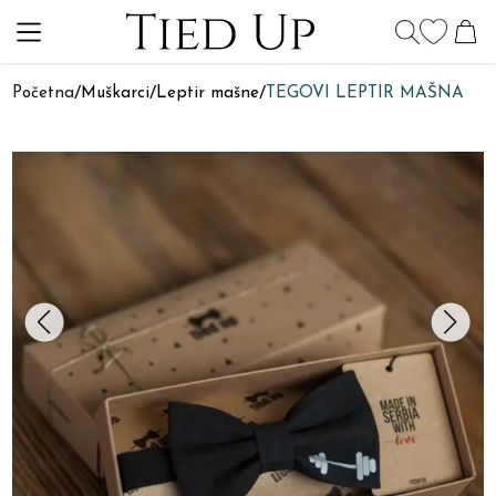
Početna
/
Muškarci
/
Leptir mašne
/
TEGOVI LEPTIR MAŠNA