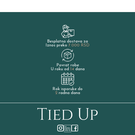
Besplatna dostava za
Iznos preko
7.000 RSD
Povrat robe
U roku od
14
dana
Rok isporuke do
2
radna dana