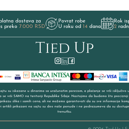
platna dostava za
Povrat robe
Rok is
os preko
7.000 RSD
U roku od
14
dana
2
radn
jtu su iskazane u dinarima sa uračunatim porezom, a plaćanje se vrši isključivo 
a se vrši SAMO na teritoriji Republike Srbije. Nastojimo da budemo što precizniji
prikazu slika i samih cena, ali ne možemo garantovati da su sve informacije kom
vi artikli prikazani na sajtu su deo naše ponude i ne podrazumeva da su dostup
trenutku.