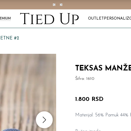
OUTLET
PERSONALIZ
REMIUM
ETNE #2
TEKSAS MANŽE
Šifra:
1610
1.800 RSD
Materijal: 56% Pamuk 44% P