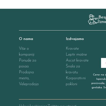
Bes
Izn
O nama
Izdvajamo
Više o
Kravate
kompaniji
Leptir mašne
Ponude za
Ascot kravate
posao
Šnala za
Prodajna
kravatu
Cene na sa
mesta,
Korporativni
Isporuk
proizvoda, 
Veleprodaja
pokloni
grešaka. S