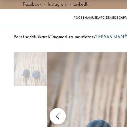
Facebook
-
Instagram
-
LinkedIn
POČETNA
MUŠKARCI
ŽENE
DECA
P
Početna
/
Muškarci
/
Dugmad za manžetne
/
TEKSAS MANŽ