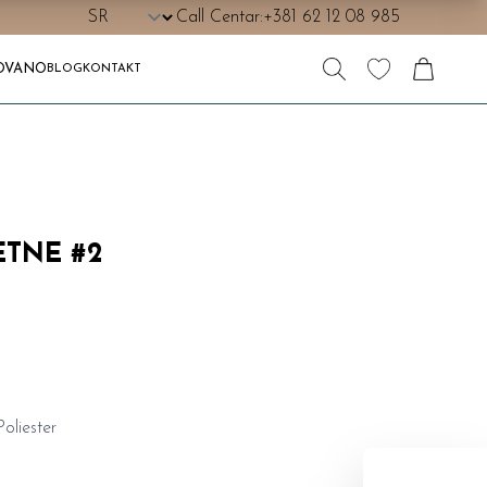
Call Centar:
+381 62 12 08 985
OVANO
BLOG
KONTAKT
TNE #2
oliester