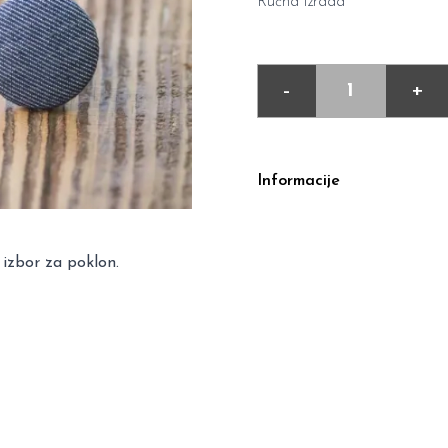
Ručna izrada
-
+
Informacije
 izbor za poklon.