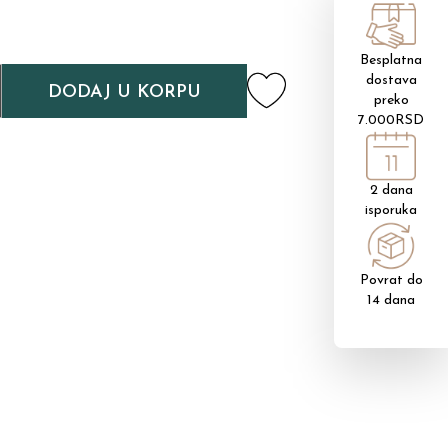
Besplatna
dostava
DODAJ U KORPU
preko
7.000RSD
2 dana
isporuka
Povrat do
14 dana