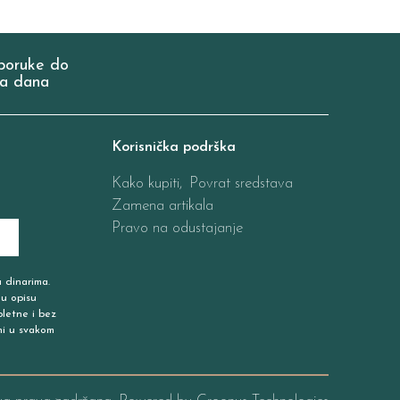
poruke do
a dana
Korisnička podrška
Kako kupiti,
Povrat sredstava
Zamena artikala
Pravo na odustajanje
u dinarima.
 u opisu
pletne i bez
ni u svakom