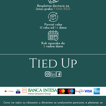
Besplatna dostava za
Iznos preko
7.000 RSD
Povrat robe
U roku od
14
dana
Rok isporuke do
2
radna dana
Cene na sajtu su iskazane u dinarima sa uračunatim porezom, a plaćanje se