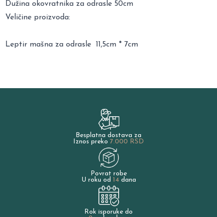
Dužina okovratnika za odrasle 50cm
Veličine proizvoda:
Leptir mašna za odrasle 11,5cm * 7cm
Besplatna dostava za
Iznos preko
7.000 RSD
Povrat robe
U roku od
14
dana
Rok isporuke do