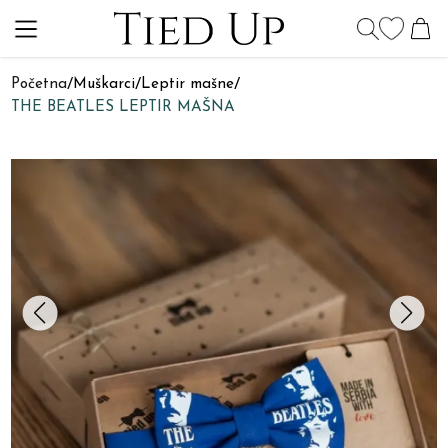
Početna
/
Muškarci
/
Leptir mašne
/
THE BEATLES LEPTIR MAŠNA