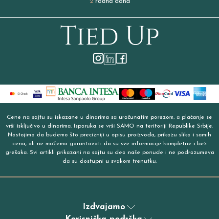
2
radna dana
Cene na sajtu su iskazane u dinarima sa uračunatim porezom, a plaćanje se
vrši isključivo u dinarima. Isporuka se vrši SAMO na teritoriji Republike Srbije.
Nastojimo da budemo što precizniji u opisu proizvoda, prikazu slika i samih
cena, ali ne možemo garantovati da su sve informacije kompletne i bez
grešaka. Svi artikli prikazani na sajtu su deo naše ponude i ne podrazumeva
da su dostupni u svakom trenutku.
Izdvajamo