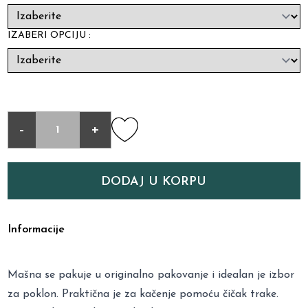
IZABERI OPCIJU :
-
+
DODAJ U KORPU
Informacije
Mašna se pakuje u originalno pakovanje i idealan je izbor
za poklon. Praktična je za kačenje pomoću čičak trake.