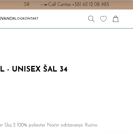
Call Centar:
+381 62 12 08 985
OVANO
BLOG
KONTAKT
L - UNISEX ŠAL 34
er Sloj 2 100% poliester Način održavanja: Ručno