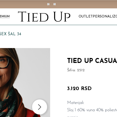
OUTLET
PERSONALIZ
REMIUM
SEX ŠAL 34
TIED UP CASUA
Šifra:
2512
3.120 RSD
Materijali:
Sloj 1 60% vuna 40% poliest