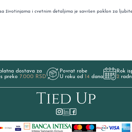
a životinjama i cvetnim detaljima je savršen poklon za ljubite
platna dostava za
Povrat robe
Rok is
os preko
7.000 RSD
U roku od
14
dana
2
radn