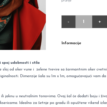
pranje
-
+
Informacije
spoj udobnosti i stila
uje sloj od oker vune i zelene trevire sa šarmantnim oker cvetn
originalnosti. Dimenzije šala su 1m x 1m, omogućavajući vam d
ili jaknu u neutralnim tonovima. Ovaj šal će dodati boju i živ
ericama. Idealno za šetnje po gradu ili opuštene vikend izlas