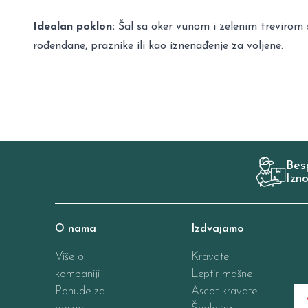
Idealan poklon:
Šal sa oker vunom i zelenim trevirom s
rođendane, praznike ili kao iznenađenje za voljene.
Bes
Izn
O nama
Izdvajamo
Više o
Kravate
kompaniji
Leptir mašne
Ponude za
Ascot kravate