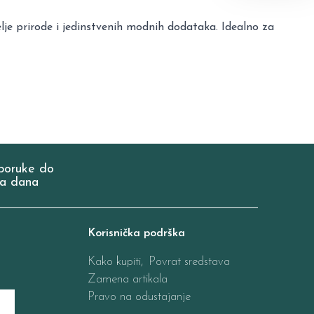
lje prirode i jedinstvenih modnih dodataka. Idealno za
poruke do
a dana
Korisnička podrška
Kako kupiti,
Povrat sredstava
Zamena artikala
Pravo na odustajanje