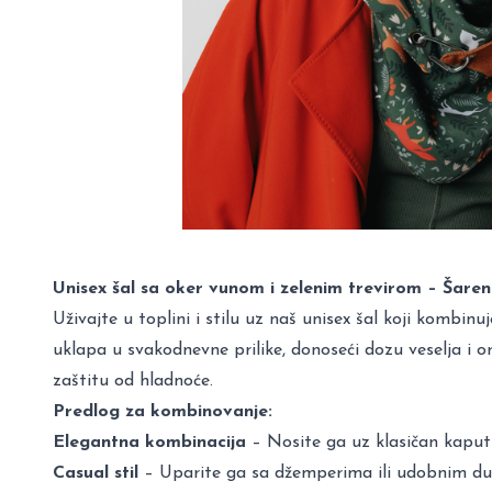
Unisex šal sa oker vunom i zelenim trevirom – Šareni 
Uživajte u toplini i stilu uz naš unisex šal koji kombin
uklapa u svakodnevne prilike, donoseći dozu veselja i 
zaštitu od hladnoće.
Predlog za kombinovanje:
Elegantna kombinacija
– Nosite ga uz klasičan kaput 
Casual stil
– Uparite ga sa džemperima ili udobnim duks