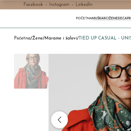
Facebook
-
Instagram
-
LinkedIn
POČETNA
MUŠKARCI
ŽENE
DECA
P
Početna
/
Žene
/
Marame i šalovi
/
TIED UP CASUAL - UNI