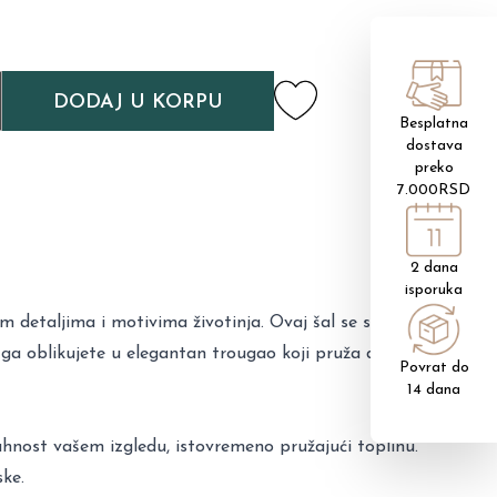
DODAJ U KORPU
Besplatna
dostava
preko
7.000RSD
2 dana
isporuka
im detaljima i motivima životinja. Ovaj šal se savršeno
a ga oblikujete u elegantan trougao koji pruža dodatnu
Povrat do
14 dana
ahnost vašem izgledu, istovremeno pružajući toplinu.
ke.