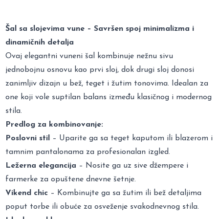
Šal sa slojevima vune – Savršen spoj minimalizma i
dinamičnih detalja
Ovaj elegantni vuneni šal kombinuje nežnu sivu
jednobojnu osnovu kao prvi sloj, dok drugi sloj donosi
zanimljiv dizajn u bež, teget i žutim tonovima. Idealan za
one koji vole suptilan balans između klasičnog i modernog
stila.
Predlog za kombinovanje:
Poslovni stil
– Uparite ga sa teget kaputom ili blazerom i
tamnim pantalonama za profesionalan izgled.
Ležerna elegancija
– Nosite ga uz sive džempere i
farmerke za opuštene dnevne šetnje.
Vikend chic
– Kombinujte ga sa žutim ili bež detaljima
poput torbe ili obuće za osveženje svakodnevnog stila.