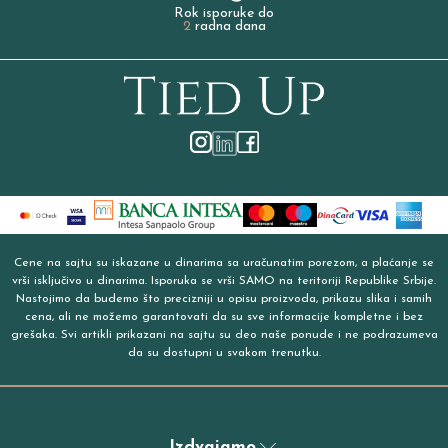
Rok isporuke do
2
radna dana
Cene na sajtu su iskazane u dinarima sa uračunatim porezom, a plaćanje se
vrši isključivo u dinarima. Isporuka se vrši SAMO na teritoriji Republike Srbije.
Nastojimo da budemo što precizniji u opisu proizvoda, prikazu slika i samih
cena, ali ne možemo garantovati da su sve informacije kompletne i bez
grešaka. Svi artikli prikazani na sajtu su deo naše ponude i ne podrazumeva
da su dostupni u svakom trenutku.
Izdvajamo