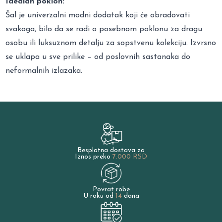
Idealan poklon:
Šal je univerzalni modni dodatak koji će obradovati
svakoga, bilo da se radi o posebnom poklonu za dragu
osobu ili luksuznom detalju za sopstvenu kolekciju. Izvrsno
se uklapa u sve prilike – od poslovnih sastanaka do
neformalnih izlazaka.
Besplatna dostava za
Iznos preko
7.000 RSD
Povrat robe
U roku od
14
dana