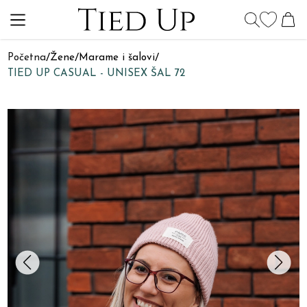
Početna
/
Žene
/
Marame i šalovi
/
TIED UP CASUAL - UNISEX ŠAL 72