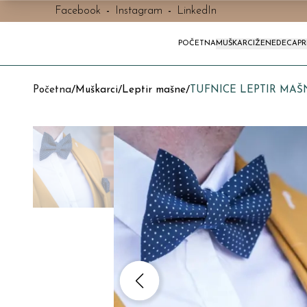
Facebook
-
Instagram
-
LinkedIn
POČETNA
MUŠKARCI
ŽENE
DECA
P
Početna
/
Muškarci
/
Leptir mašne
/
TUFNICE LEPTIR MAŠ