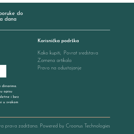
poruke do
a dana
Korisnička podrška
Kako kupiti,
Povrat sredstava
Zamena artikala
Pravo na odustajanje
u dinarima.
 u opisu
pletne i bez
ni u svakom
va prava zadržana. Powered by
Croonus Technologies