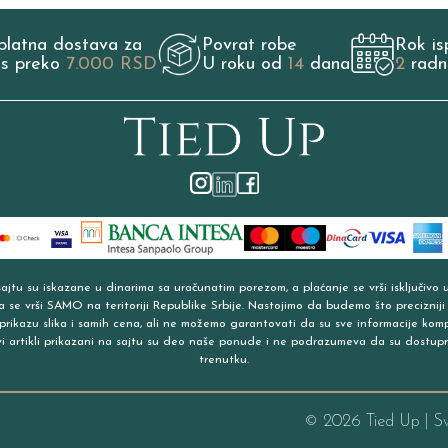
platna dostava za
Povrat robe
Rok is
os preko
7.000 RSD
U roku od
14
dana
2
radn
jtu su iskazane u dinarima sa uračunatim porezom, a plaćanje se vrši isključivo 
a se vrši SAMO na teritoriji Republike Srbije. Nastojimo da budemo što precizniji
prikazu slika i samih cena, ali ne možemo garantovati da su sve informacije kom
vi artikli prikazani na sajtu su deo naše ponude i ne podrazumeva da su dostup
trenutku.
©
2026
Tied Up | S