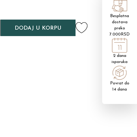
Besplatna
dostava
DODAJ U KORPU
preko
7.000RSD
2 dana
isporuka
Povrat do
14 dana