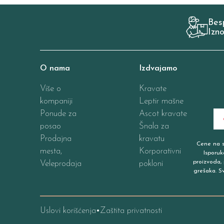
Bes
Izn
O nama
Izdvajamo
Više o
Kravate
kompaniji
Leptir mašne
Ponude za
Ascot kravate
posao
Šnala za
Prodajna
kravatu
Cene na sa
mesta,
Korporativni
Isporuk
proizvoda, 
Veleprodaja
pokloni
grešaka. S
Uslovi korišćenja
Zaštita privatnosti
•