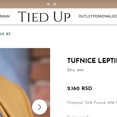
OUTLET
PERSONALIZ
REMIUM
NA #2
TUFNICE LEPT
Šifra:
890
2.160 RSD
Materijal: 56% Pamuk 44% P