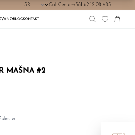
Call Centar:
+381 62 12 08 985
OVANO
BLOG
KONTAKT
IR MAŠNA #2
oliester