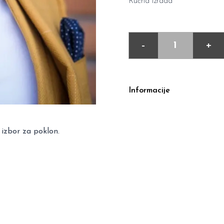
Ručna izrada
-
+
Informacije
 izbor za poklon.