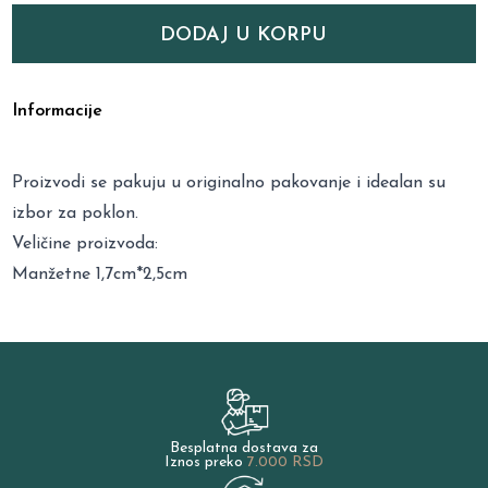
DODAJ U KORPU
Informacije
Proizvodi se pakuju u originalno pakovanje i idealan su
izbor za poklon.
Veličine proizvoda:
Manžetne 1,7cm*2,5cm
Besplatna dostava za
Iznos preko
7.000 RSD