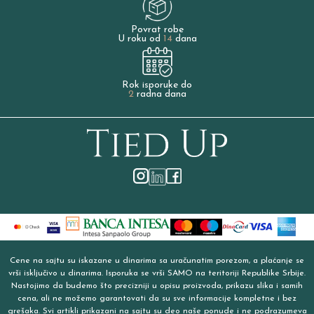
Povrat robe
U roku od
14
dana
Rok isporuke do
2
radna dana
Cene na sajtu su iskazane u dinarima sa uračunatim porezom, a plaćanje se
vrši isključivo u dinarima. Isporuka se vrši SAMO na teritoriji Republike Srbije.
Nastojimo da budemo što precizniji u opisu proizvoda, prikazu slika i samih
cena, ali ne možemo garantovati da su sve informacije kompletne i bez
grešaka. Svi artikli prikazani na sajtu su deo naše ponude i ne podrazumeva