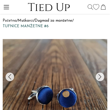
Početna
/
Muškarci
/
Dugmad za manžetne
/
TUFNICE MANŽETNE #6