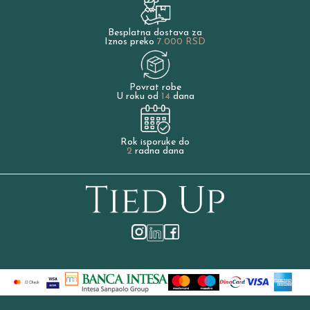
Besplatna dostava za
Iznos preko
7.000 RSD
Povrat robe
U roku od
14
dana
Rok isporuke do
2
radna dana