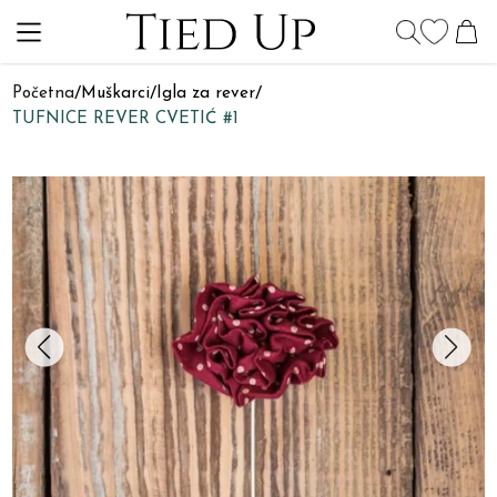
Početna
/
Muškarci
/
Igla za rever
/
TUFNICE REVER CVETIĆ #1