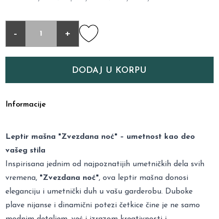
-
+
DODAJ U KORPU
Informacije
Leptir mašna "Zvezdana noć" – umetnost kao deo
vašeg stila
Inspirisana jednim od najpoznatijih umetničkih dela svih
vremena,
"Zvezdana noć"
, ova leptir mašna donosi
eleganciju i umetnički duh u vašu garderobu. Duboke
plave nijanse i dinamični potezi četkice čine je ne samo
modnim detaljem, već i izrazom kreativnosti i