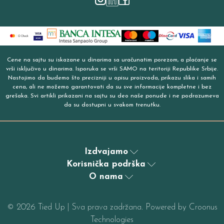
Cene na sajtu su iskazane u dinarima sa uračunatim porezom, a plaćanje se
vrši isključivo u dinarima. Isporuka se vrši SAMO na teritoriji Republike Srbije.
Nastojimo da budemo što precizniji u opisu proizvoda, prikazu slika i samih
cena, ali ne možemo garantovati da su sve informacije kompletne i bez
grešaka. Svi artikli prikazani na sajtu su deo naše ponude i ne podrazumeva
da su dostupni u svakom trenutku.
Izdvajamo
Korisnička podrška
O nama
©
2026
Tied Up | Sva prava zadržana. Powered by
Croonus
Technologies