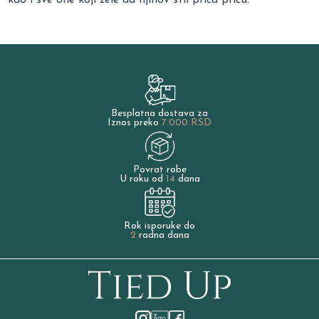
Besplatna dostava za
Iznos preko
7.000 RSD
Povrat robe
U roku od
14
dana
Rok isporuke do
2
radna dana