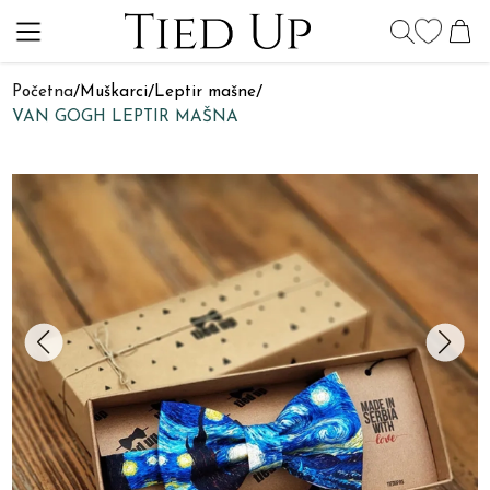
Početna
/
Muškarci
/
Leptir mašne
/
VAN GOGH LEPTIR MAŠNA