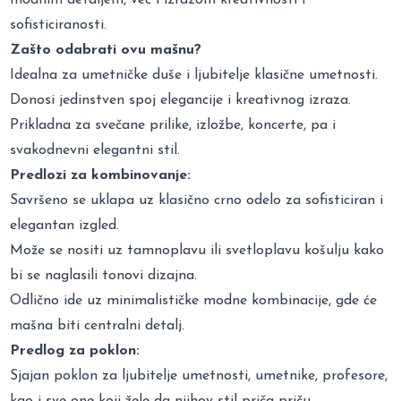
sofisticiranosti.
Zašto odabrati ovu mašnu?
Idealna za umetničke duše i ljubitelje klasične umetnosti.
Donosi jedinstven spoj elegancije i kreativnog izraza.
Prikladna za svečane prilike, izložbe, koncerte, pa i
svakodnevni elegantni stil.
Predlozi za kombinovanje:
Savršeno se uklapa uz klasično crno odelo za sofisticiran i
elegantan izgled.
Može se nositi uz tamnoplavu ili svetloplavu košulju kako
bi se naglasili tonovi dizajna.
Odlično ide uz minimalističke modne kombinacije, gde će
mašna biti centralni detalj.
Predlog za poklon:
Sjajan poklon za ljubitelje umetnosti, umetnike, profesore,
kao i sve one koji žele da njihov stil priča priču.