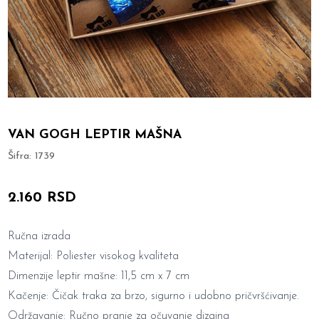
VAN GOGH LEPTIR MAŠNA
Šifra:
1739
2.160 RSD
Ručna izrada
Materijal: Poliester visokog kvaliteta
Dimenzije leptir mašne: 11,5 cm x 7 cm
Kačenje: Čičak traka za brzo, sigurno i udobno pričvršćivanje.
Održavanje: Ručno pranje za očuvanje dizajna