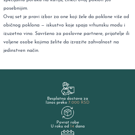
posebnijim.
Ovaj set je pravi izbor za one koji žele da poklone više od
običnog poklona — iskustvo koje spaja vrhunsku modu i
izuzetno vino. Savršeno za poslovne partnere, prijatelje ili
voljene osobe kojima želite da izrazite zahvalnost na
jedinstven način.
Besplatna dostava za
Iznos preko
7.000 RSD
Povrat robe
U roku od
14
dana