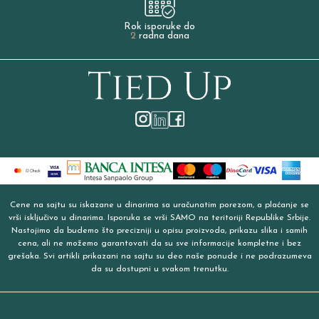
Rok isporuke do
2
radna dana
Cene na sajtu su iskazane u dinarima sa uračunatim porezom, a plaćanje se
vrši isključivo u dinarima. Isporuka se vrši SAMO na teritoriji Republike Srbije.
Nastojimo da budemo što precizniji u opisu proizvoda, prikazu slika i samih
cena, ali ne možemo garantovati da su sve informacije kompletne i bez
grešaka. Svi artikli prikazani na sajtu su deo naše ponude i ne podrazumeva
da su dostupni u svakom trenutku.