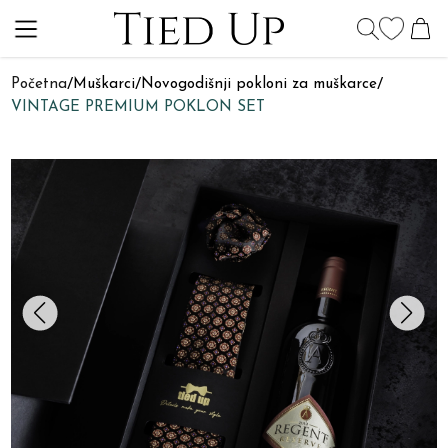
Početna
/
Muškarci
/
Novogodišnji pokloni za muškarce
/
VINTAGE PREMIUM POKLON SET