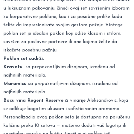
u luksuznom pakovanju, čineći ovaj set savršenim izborom
za korporativne poklone, kao i za posebne prilike kada
želite da impresionirate svojim gestom pažnje. Vintage
poklon set je idealan poklon koji odiše klasom i stilom,
savršen za poslovne partnere ili one kojima želite da
iskažete posebnu pažnju.
Poklon set sadrži:
Kravatu
sa prepoznatljivim dizajnom, izrađenu od
najfinijih materijala.
Maramicu
sa prepoznatljivim dizajnom, izrađenu od
najfinijih materijala.
Bocu vina Regent Reserve
iz vinarije Aleksandrović, koja
se odlikuje bogatim ukusom i sofisticiranim aromama.
Personalizacija ovog poklon seta je dostupna na poručenu
količinu preko 10 setova — možemo dodati vaš logotip ili
specijalnu poruku na kutiju, čineći ovaj poklon još