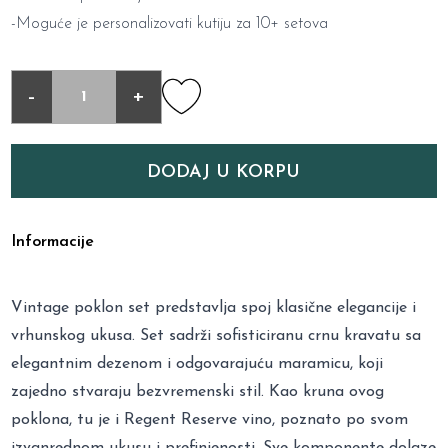
-Moguće je personalizovati kutiju za 10+ setova
-
+
DODAJ U KORPU
Informacije
Vintage poklon set predstavlja spoj klasične elegancije i
vrhunskog ukusa. Set sadrži sofisticiranu crnu kravatu sa
elegantnim dezenom i odgovarajuću maramicu, koji
zajedno stvaraju bezvremenski stil. Kao kruna ovog
poklona, tu je i Regent Reserve vino, poznato po svom
izvanrednom ukusu i prefinjenosti. Sve komponente dolaze