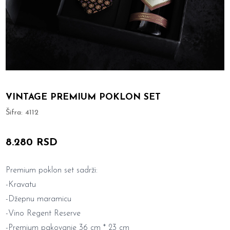
VINTAGE PREMIUM POKLON SET
Šifra:
4112
8.280 RSD
Premium poklon set sadrži:
-Kravatu
-Džepnu maramicu
-Vino Regent Reserve
-Premium pakovanje 36 cm * 23 cm