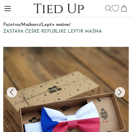
Početna
/
Muškarci
/
Leptir mašne
/
ZASTAVA ČEŠKE REPUBLIKE LEPTIR MAŠNA