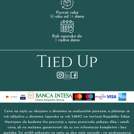
Povrat robe
U roku od
14
dana
Rok isporuke do
2
radna dana
Cene na sajtu su iskazane u dinarima sa uračunatim porezom, a plaćanje se
vrši isključivo u dinarima. Isporuka se vrši SAMO na teritoriji Republike Srbije.
Nastojimo da budemo što precizniji u opisu proizvoda, prikazu slika i samih
cena, ali ne možemo garantovati da su sve informacije kompletne i bez
grešaka. Svi artikli prikazani na sajtu su deo naše ponude i ne podrazumeva