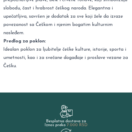
slobodu, čast i hrabrost češkog naroda. Elegantna i
upečatljiva, savršen je dodatak za sve koji žele da izraze
povezanost sa Češkom i njenim bogatim kulturnim
nasleđem.
Predlog za poklon:
Idealan poklon za ljubitelje češke kulture, istorije, sporta i
umetnosti, kao i za svečane događaje i proslave vezane za
Češku.
Besplatna dostava za
Iznos preko
7.000 RSD