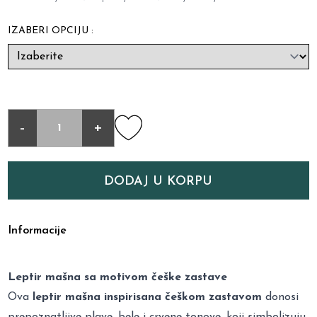
IZABERI OPCIJU :
-
+
DODAJ U KORPU
Informacije
Leptir mašna sa motivom češke zastave
Ova
leptir mašna inspirisana češkom zastavom
donosi
prepoznatljive plave, bele i crvene tonove, koji simbolizuju