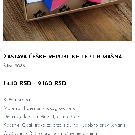
ZASTAVA ČEŠKE REPUBLIKE LEPTIR MAŠNA
Šifra:
2088
1.440 RSD
-
2.160 RSD
Ručna izrada
Materijal: Poliester visokog kvaliteta
Dimenzije leptir mašne: 11,5 cm x 7 cm
Kačenje: Čičak traka za brzo, sigurno i udobno pričvršćivanje.
Održavanje: Ručno pranje za očuvanje dizajna