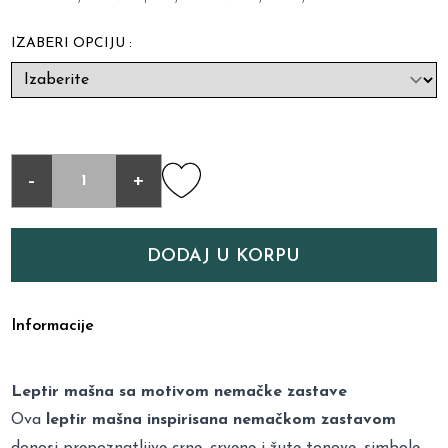
IZABERI OPCIJU :
-
+
DODAJ U KORPU
Informacije
Leptir mašna sa motivom nemačke zastave
Ova
leptir mašna inspirisana nemačkom zastavom
donosi prepoznatljive crne, crvene i žute tonove, simbole