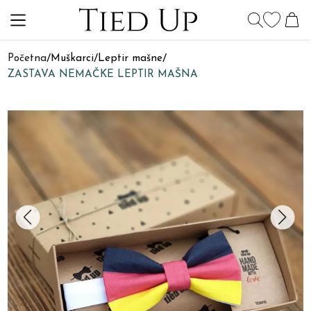
Početna
/
Muškarci
/
Leptir mašne
/
ZASTAVA NEMAČKE LEPTIR MAŠNA