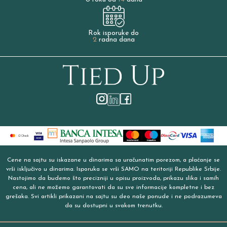
Rok isporuke do
2
radna dana
Cene na sajtu su iskazane u dinarima sa uračunatim porezom, a plaćanje se
vrši isključivo u dinarima. Isporuka se vrši SAMO na teritoriji Republike Srbije.
Nastojimo da budemo što precizniji u opisu proizvoda, prikazu slika i samih
cena, ali ne možemo garantovati da su sve informacije kompletne i bez
grešaka. Svi artikli prikazani na sajtu su deo naše ponude i ne podrazumeva
da su dostupni u svakom trenutku.