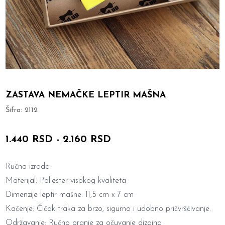
ZASTAVA NEMAČKE LEPTIR MAŠNA
Šifra:
2112
1.440 RSD
-
2.160 RSD
Ručna izrada
Materijal: Poliester visokog kvaliteta
Dimenzije leptir mašne: 11,5 cm x 7 cm
Kačenje: Čičak traka za brzo, sigurno i udobno pričvršćivanje.
Održavanje: Ručno pranje za očuvanje dizajna