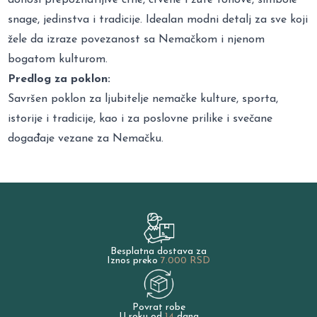
snage, jedinstva i tradicije. Idealan modni detalj za sve koji
žele da izraze povezanost sa Nemačkom i njenom
bogatom kulturom.
Predlog za poklon:
Savršen poklon za ljubitelje nemačke kulture, sporta,
istorije i tradicije, kao i za poslovne prilike i svečane
događaje vezane za Nemačku.
Besplatna dostava za
Iznos preko
7.000 RSD
Povrat robe
U roku od
14
dana